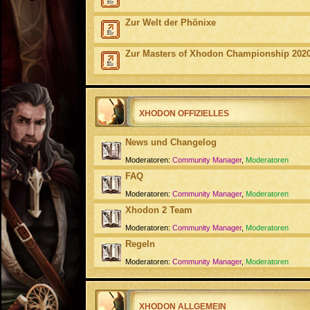
Zur Welt der Phönixe
Zur Masters of Xhodon Championship 202
XHODON OFFIZIELLES
News und Changelog
Moderatoren:
Community Manager
,
Moderatoren
FAQ
Moderatoren:
Community Manager
,
Moderatoren
Xhodon 2 Team
Moderatoren:
Community Manager
,
Moderatoren
Regeln
Moderatoren:
Community Manager
,
Moderatoren
XHODON ALLGEMEIN