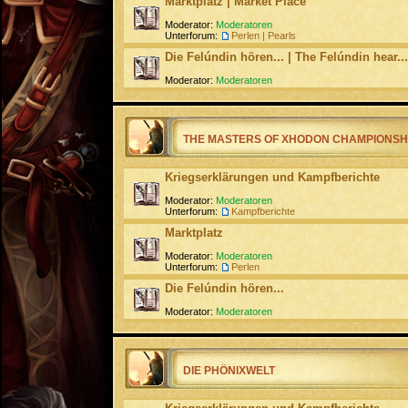
Marktplatz | Market Place
Moderator:
Moderatoren
Unterforum:
Perlen | Pearls
Die Felúndin hören... | The Felúndin hear...
Moderator:
Moderatoren
THE MASTERS OF XHODON CHAMPIONSH
Kriegserklärungen und Kampfberichte
Moderator:
Moderatoren
Unterforum:
Kampfberichte
Marktplatz
Moderator:
Moderatoren
Unterforum:
Perlen
Die Felúndin hören...
Moderator:
Moderatoren
DIE PHÖNIXWELT