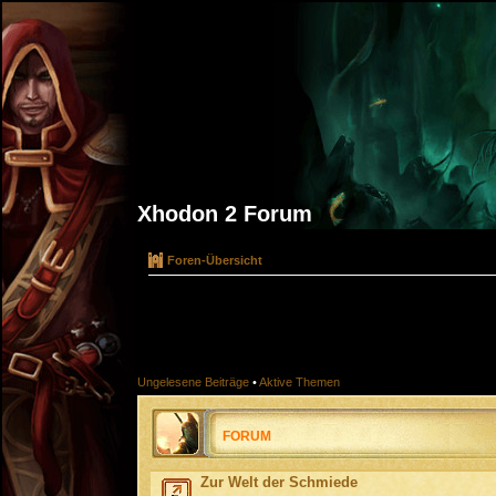
Xhodon 2 Forum
Foren-Übersicht
Ungelesene Beiträge
•
Aktive Themen
FORUM
Zur Welt der Schmiede