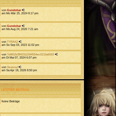
von
Gundohar
am Mo Mär 25, 2024 8:17 pm
von
Gundohar
am Mo Aug 24, 2020 7:21 am
von
TYRAX2
am So Sep 03, 2023 11:02 pm
von
7e8f02b3ff43311094554ec0210a6593
am Di Mai 07, 2024 6:07 pm
von
Sivasoul
am Sa Apr 18, 2026 8:50 pm
LETZTER BEITRAG
Keine Beiträge