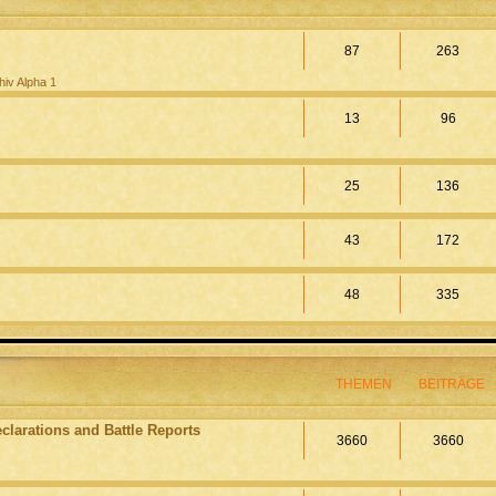
87
263
hiv Alpha 1
13
96
25
136
43
172
48
335
THEMEN
BEITRÄGE
clarations and Battle Reports
3660
3660