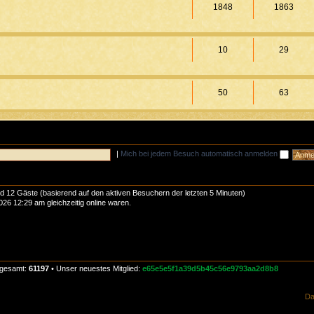
1848
1863
10
29
50
63
|
Mich bei jedem Besuch automatisch anmelden
und 12 Gäste (basierend auf den aktiven Besuchern der letzten 5 Minuten)
26 12:29 am gleichzeitig online waren.
nsgesamt:
61197
• Unser neuestes Mitglied:
e65e5e5f1a39d5b45c56e9793aa2d8b8
Da