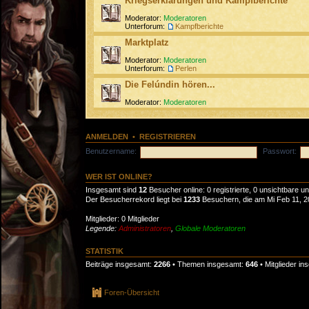
Kriegserklärungen und Kampfberichte
Moderator:
Moderatoren
Unterforum:
Kampfberichte
Marktplatz
Moderator:
Moderatoren
Unterforum:
Perlen
Die Felúndin hören...
Moderator:
Moderatoren
ANMELDEN
•
REGISTRIEREN
Benutzername:
Passwort:
WER IST ONLINE?
Insgesamt sind
12
Besucher online: 0 registrierte, 0 unsichtbare 
Der Besucherrekord liegt bei
1233
Besuchern, die am Mi Feb 11, 20
Mitglieder: 0 Mitglieder
Legende:
Administratoren
,
Globale Moderatoren
STATISTIK
Beiträge insgesamt:
2266
• Themen insgesamt:
646
• Mitglieder i
Foren-Übersicht