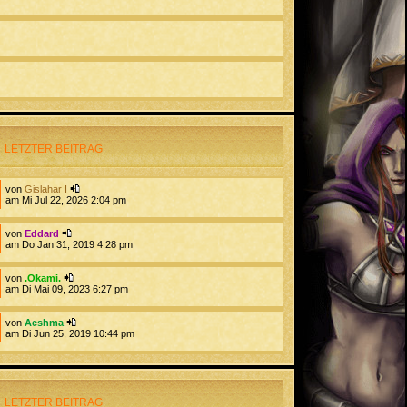
LETZTER BEITRAG
von
Gislahar I
am Mi Jul 22, 2026 2:04 pm
von
Eddard
am Do Jan 31, 2019 4:28 pm
von
.Okami.
am Di Mai 09, 2023 6:27 pm
von
Aeshma
am Di Jun 25, 2019 10:44 pm
LETZTER BEITRAG