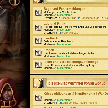
Bugs und Fehlermeldungen
Meldungen von Spielfehlern
Moderator:
Moderatoren
Unterforen:
Notierte Bugs
,
Behobene Bugs
,
Arc
Lob und Kritik
Hier ist Platz für konstruktive Kritik und Lob eurerseits
Moderator:
Moderatoren
Unterforum:
Archiv Alpha 1
Feedback
Gebt uns euer Feedback
Moderator:
Moderatoren
Fragen
Hier kannst du alle mit deinen Fragen löchern
Moderator:
Moderatoren
Ideen und Verbesserungsvorschläge
Deine Kreativität und Ideen sind hier gefragt
Moderator:
Moderatoren
DIE SCHMIED WELT| THE FORGE WORLD
Kriegserklärungen & Kamfberichte | War De
Moderator:
Moderatoren
Unterforum:
Kampfberichte | Battle Reports