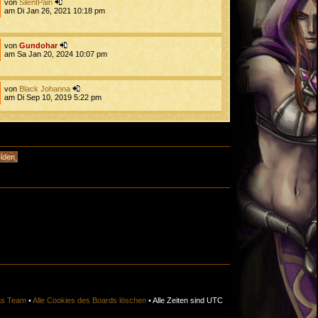
von
SilentPain
am Di Jan 26, 2021 10:18 pm
von
Gundohar
am Sa Jan 20, 2024 10:07 pm
von
Black Johanna
am Di Sep 10, 2019 5:22 pm
s Team
•
Alle Cookies des Boards löschen
• Alle Zeiten sind UTC