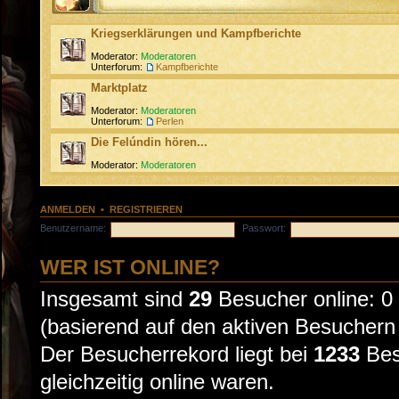
Kriegserklärungen und Kampfberichte
Moderator:
Moderatoren
Unterforum:
Kampfberichte
Marktplatz
Moderator:
Moderatoren
Unterforum:
Perlen
Die Felúndin hören...
Moderator:
Moderatoren
ANMELDEN
•
REGISTRIEREN
Benutzername:
Passwort:
WER IST ONLINE?
Insgesamt sind
29
Besucher online: 0 
(basierend auf den aktiven Besuchern 
Der Besucherrekord liegt bei
1233
Bes
gleichzeitig online waren.