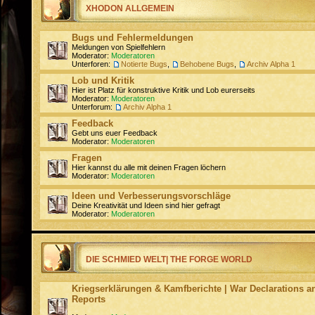
XHODON ALLGEMEIN
Bugs und Fehlermeldungen
Meldungen von Spielfehlern
Moderator:
Moderatoren
Unterforen:
Notierte Bugs
,
Behobene Bugs
,
Archiv Alpha 1
Lob und Kritik
Hier ist Platz für konstruktive Kritik und Lob eurerseits
Moderator:
Moderatoren
Unterforum:
Archiv Alpha 1
Feedback
Gebt uns euer Feedback
Moderator:
Moderatoren
Fragen
Hier kannst du alle mit deinen Fragen löchern
Moderator:
Moderatoren
Ideen und Verbesserungsvorschläge
Deine Kreativität und Ideen sind hier gefragt
Moderator:
Moderatoren
DIE SCHMIED WELT| THE FORGE WORLD
Kriegserklärungen & Kamfberichte | War Declarations an
Reports