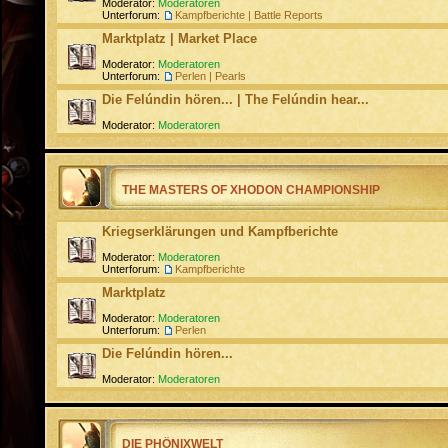
Moderator:
Moderatoren
Unterforum:
Kampfberichte | Battle Reports
Marktplatz | Market Place
Moderator:
Moderatoren
Unterforum:
Perlen | Pearls
Die Felúndin hören... | The Felúndin hear...
Moderator:
Moderatoren
THE MASTERS OF XHODON CHAMPIONSHIP
Kriegserklärungen und Kampfberichte
Moderator:
Moderatoren
Unterforum:
Kampfberichte
Marktplatz
Moderator:
Moderatoren
Unterforum:
Perlen
Die Felúndin hören...
Moderator:
Moderatoren
DIE PHÖNIXWELT