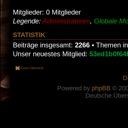
Mitglieder: 0 Mitglieder
Legende:
Administratoren
,
Globale Mo
STATISTIK
Beiträge insgesamt:
2266
• Themen i
Unser neuestes Mitglied:
53ed1b0f64
Foren-Übersicht
D
Powered by
phpBB
© 200
Deutsche Über