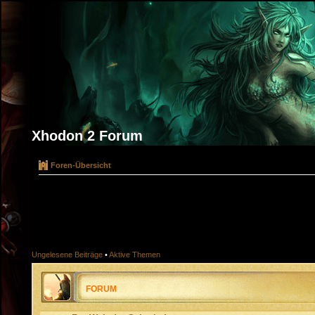
Xhodon 2 Forum
Foren-Übersicht
Ungelesene Beiträge
•
Aktive Themen
FORUM