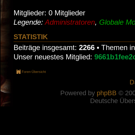
Mitglieder: 0 Mitglieder
Legende:
Administratoren
,
Globale Mo
STATISTIK
Beiträge insgesamt:
2266
• Themen i
Unser neuestes Mitglied:
9661b1fee2
Foren-Übersicht
D
Powered by
phpBB
© 200
Deutsche Über