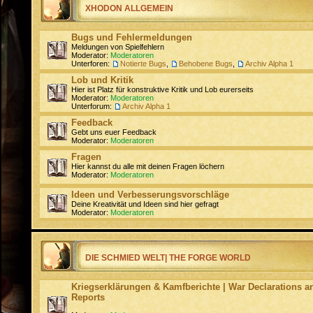
XHODON ALLGEMEIN
Bugs und Fehlermeldungen
Meldungen von Spielfehlern
Moderator:
Moderatoren
Unterforen:
Notierte Bugs
,
Behobene Bugs
,
Archiv Alpha 1
Lob und Kritik
Hier ist Platz für konstruktive Kritik und Lob eurerseits
Moderator:
Moderatoren
Unterforum:
Archiv Alpha 1
Feedback
Gebt uns euer Feedback
Moderator:
Moderatoren
Fragen
Hier kannst du alle mit deinen Fragen löchern
Moderator:
Moderatoren
Ideen und Verbesserungsvorschläge
Deine Kreativität und Ideen sind hier gefragt
Moderator:
Moderatoren
DIE SCHMIED WELT| THE FORGE WORLD
Kriegserklärungen & Kamfberichte | War Declarations an
Reports