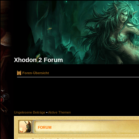
Xhodon 2 Forum
Foren-Übersicht
Ungelesene Beiträge
•
Aktive Themen
FORUM