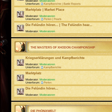
Moderator:
Moderatoren
Unterforum:
Kampfberichte | Battle Reports
Marktplatz | Market Place
Moderator:
Moderatoren
Unterforum:
Perlen | Pearls
Die Felúndin hören... | The Felúndin hear...
Moderator:
Moderatoren
THE MASTERS OF XHODON CHAMPIONSHIP
Kriegserklärungen und Kampfberichte
Moderator:
Moderatoren
Unterforum:
Kampfberichte
Marktplatz
Moderator:
Moderatoren
Unterforum:
Perlen
Die Felúndin hören...
Moderator:
Moderatoren
DIE PHÖNIXWELT