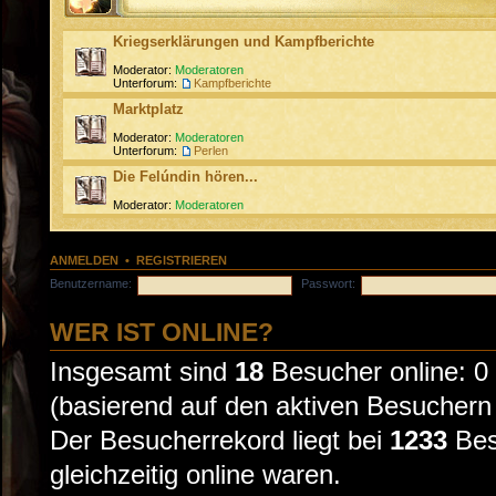
Kriegserklärungen und Kampfberichte
Moderator:
Moderatoren
Unterforum:
Kampfberichte
Marktplatz
Moderator:
Moderatoren
Unterforum:
Perlen
Die Felúndin hören...
Moderator:
Moderatoren
ANMELDEN
•
REGISTRIEREN
Benutzername:
Passwort:
WER IST ONLINE?
Insgesamt sind
18
Besucher online: 0 
(basierend auf den aktiven Besuchern 
Der Besucherrekord liegt bei
1233
Bes
gleichzeitig online waren.