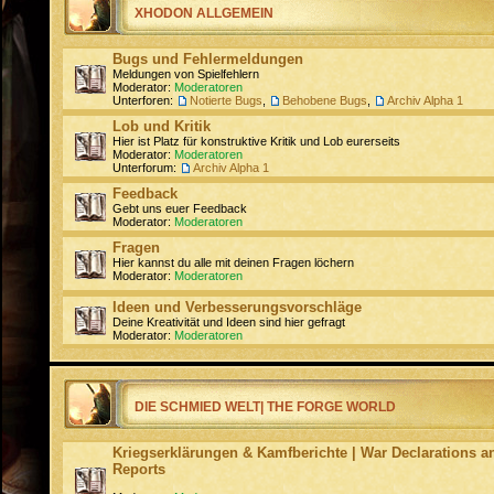
XHODON ALLGEMEIN
Bugs und Fehlermeldungen
Meldungen von Spielfehlern
Moderator:
Moderatoren
Unterforen:
Notierte Bugs
,
Behobene Bugs
,
Archiv Alpha 1
Lob und Kritik
Hier ist Platz für konstruktive Kritik und Lob eurerseits
Moderator:
Moderatoren
Unterforum:
Archiv Alpha 1
Feedback
Gebt uns euer Feedback
Moderator:
Moderatoren
Fragen
Hier kannst du alle mit deinen Fragen löchern
Moderator:
Moderatoren
Ideen und Verbesserungsvorschläge
Deine Kreativität und Ideen sind hier gefragt
Moderator:
Moderatoren
DIE SCHMIED WELT| THE FORGE WORLD
Kriegserklärungen & Kamfberichte | War Declarations an
Reports