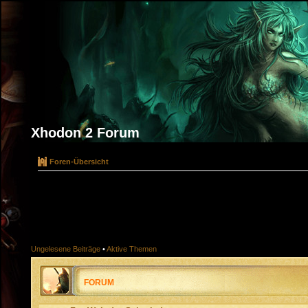
Xhodon 2 Forum
Foren-Übersicht
Ungelesene Beiträge
•
Aktive Themen
FORUM