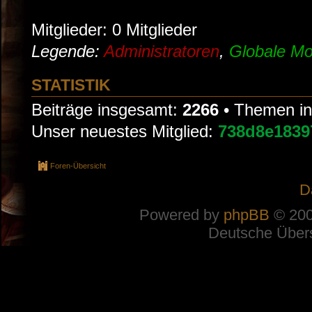
Mitglieder: 0 Mitglieder
Legende:
Administratoren
,
Globale Mo
STATISTIK
Beiträge insgesamt:
2266
• Themen i
Unser neuestes Mitglied:
738d8e1839
Foren-Übersicht
D
Powered by
phpBB
© 200
Deutsche Über