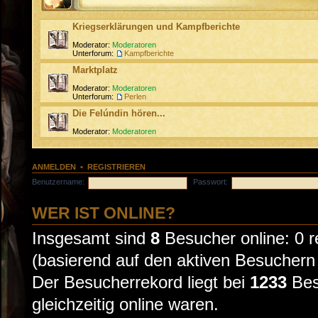
Kriegserklärungen und Kampfberichte
Moderator:
Moderatoren
Unterforum:
Kampfberichte
Marktplatz
Moderator:
Moderatoren
Unterforum:
Perlen
Die Felúndin hören...
Moderator:
Moderatoren
ANMELDEN
•
REGISTRIEREN
Benutzername:
Passwort:
WER IST ONLINE?
Insgesamt sind
8
Besucher online: 0 re
(basierend auf den aktiven Besuchern 
Der Besucherrekord liegt bei
1233
Bes
gleichzeitig online waren.