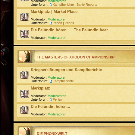
Moderator:
Moderatoren
Unterforum:
Kampfberichte | Battle Reports
Marktplatz | Market Place
Moderator:
Moderatoren
Unterforum:
Perlen | Pearls
Die Felúndin hören... | The Felúndin hear...
Moderator:
Moderatoren
THE MASTERS OF XHODON CHAMPIONSHIP
Kriegserklärungen und Kampfberichte
Moderator:
Moderatoren
Unterforum:
Kampfberichte
Marktplatz
Moderator:
Moderatoren
Unterforum:
Perlen
Die Felúndin hören...
Moderator:
Moderatoren
DIE PHÖNIXWELT