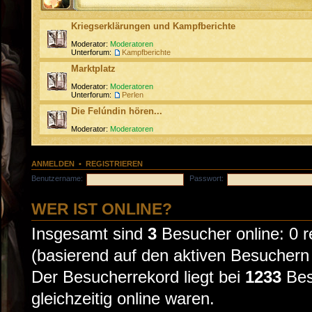
Kriegserklärungen und Kampfberichte
Moderator:
Moderatoren
Unterforum:
Kampfberichte
Marktplatz
Moderator:
Moderatoren
Unterforum:
Perlen
Die Felúndin hören...
Moderator:
Moderatoren
ANMELDEN
•
REGISTRIEREN
Benutzername:
Passwort:
WER IST ONLINE?
Insgesamt sind
3
Besucher online: 0 re
(basierend auf den aktiven Besuchern 
Der Besucherrekord liegt bei
1233
Bes
gleichzeitig online waren.