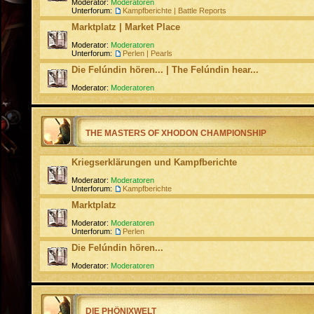
Moderator:
Moderatoren
Unterforum:
Kampfberichte | Battle Reports
Marktplatz | Market Place
Moderator:
Moderatoren
Unterforum:
Perlen | Pearls
Die Felúndin hören... | The Felúndin hear...
Moderator:
Moderatoren
THE MASTERS OF XHODON CHAMPIONSHIP
Kriegserklärungen und Kampfberichte
Moderator:
Moderatoren
Unterforum:
Kampfberichte
Marktplatz
Moderator:
Moderatoren
Unterforum:
Perlen
Die Felúndin hören...
Moderator:
Moderatoren
DIE PHÖNIXWELT