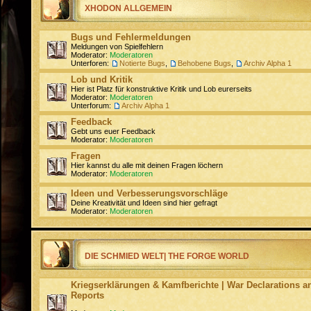
XHODON ALLGEMEIN
Bugs und Fehlermeldungen
Meldungen von Spielfehlern
Moderator:
Moderatoren
Unterforen:
Notierte Bugs
,
Behobene Bugs
,
Archiv Alpha 1
Lob und Kritik
Hier ist Platz für konstruktive Kritik und Lob eurerseits
Moderator:
Moderatoren
Unterforum:
Archiv Alpha 1
Feedback
Gebt uns euer Feedback
Moderator:
Moderatoren
Fragen
Hier kannst du alle mit deinen Fragen löchern
Moderator:
Moderatoren
Ideen und Verbesserungsvorschläge
Deine Kreativität und Ideen sind hier gefragt
Moderator:
Moderatoren
DIE SCHMIED WELT| THE FORGE WORLD
Kriegserklärungen & Kamfberichte | War Declarations an
Reports