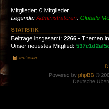
Mitglieder: 0 Mitglieder
Legende:
Administratoren
,
Globale Mo
STATISTIK
Beiträge insgesamt:
2266
• Themen i
Unser neuestes Mitglied:
537c1d2af5
Foren-Übersicht
D
Powered by
phpBB
© 200
Deutsche Über