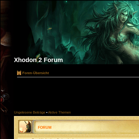
Xhodon 2 Forum
Foren-Übersicht
Ungelesene Beiträge
•
Aktive Themen
FORUM