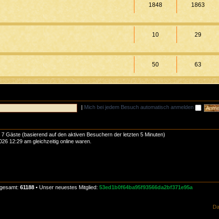
1848
1863
10
29
50
63
|
Mich bei jedem Besuch automatisch anmelden
d 7 Gäste (basierend auf den aktiven Besuchern der letzten 5 Minuten)
26 12:29 am gleichzeitig online waren.
nsgesamt:
61188
• Unser neuestes Mitglied:
53ed1b0f64ba95f93566da2bf371e95a
Da