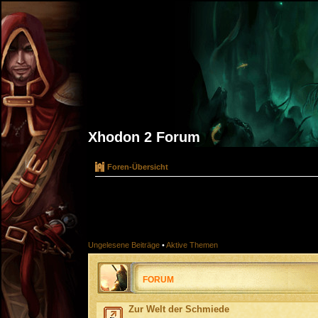
Xhodon 2 Forum
Foren-Übersicht
Ungelesene Beiträge
•
Aktive Themen
FORUM
Zur Welt der Schmiede