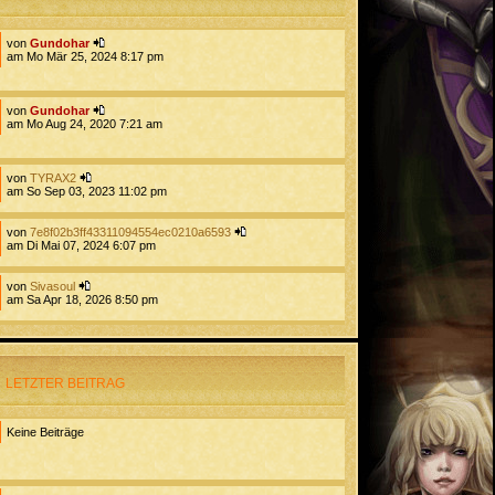
von
Gundohar
am Mo Mär 25, 2024 8:17 pm
von
Gundohar
am Mo Aug 24, 2020 7:21 am
von
TYRAX2
am So Sep 03, 2023 11:02 pm
von
7e8f02b3ff43311094554ec0210a6593
am Di Mai 07, 2024 6:07 pm
von
Sivasoul
am Sa Apr 18, 2026 8:50 pm
LETZTER BEITRAG
Keine Beiträge