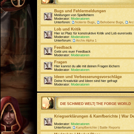
Bugs und Fehlermeldungen
Meldungen von Spielfehlern
Moderator:
Moderatoren
Unterforen:
Notierte Bugs
,
Behobene Bugs
,
Arc
Lob und Kritik
Hier ist Platz für konstruktive Kritik und Lob eurerseits
Moderator:
Moderatoren
Unterforum:
Archiv Alpha 1
Feedback
Gebt uns euer Feedback
Moderator:
Moderatoren
Fragen
Hier kannst du alle mit deinen Fragen löchern
Moderator:
Moderatoren
Ideen und Verbesserungsvorschläge
Deine Kreativität und Ideen sind hier gefragt
Moderator:
Moderatoren
DIE SCHMIED WELT| THE FORGE WORLD
Kriegserklärungen & Kamfberichte | War De
Moderator:
Moderatoren
Unterforum:
Kampfberichte | Battle Reports