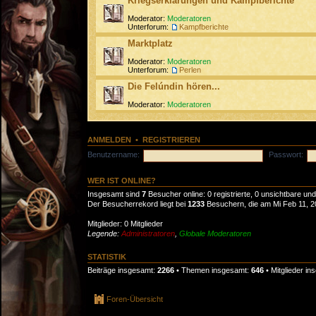
Kriegserklärungen und Kampfberichte
Moderator:
Moderatoren
Unterforum:
Kampfberichte
Marktplatz
Moderator:
Moderatoren
Unterforum:
Perlen
Die Felúndin hören...
Moderator:
Moderatoren
ANMELDEN
•
REGISTRIEREN
Benutzername:
Passwort:
WER IST ONLINE?
Insgesamt sind
7
Besucher online: 0 registrierte, 0 unsichtbare un
Der Besucherrekord liegt bei
1233
Besuchern, die am Mi Feb 11, 20
Mitglieder: 0 Mitglieder
Legende:
Administratoren
,
Globale Moderatoren
STATISTIK
Beiträge insgesamt:
2266
• Themen insgesamt:
646
• Mitglieder i
Foren-Übersicht