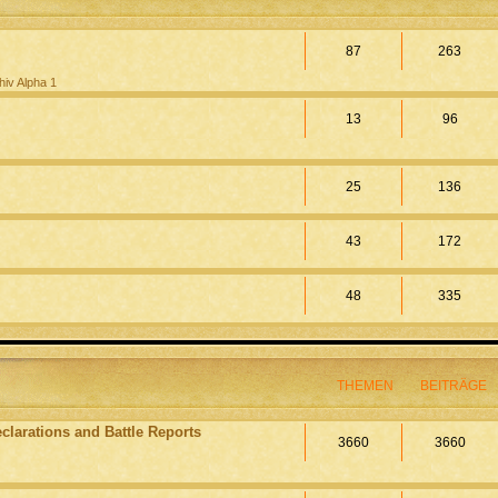
87
263
hiv Alpha 1
13
96
25
136
43
172
48
335
THEMEN
BEITRÄGE
clarations and Battle Reports
3660
3660