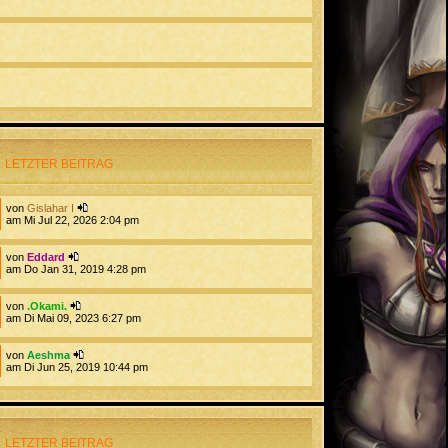
LETZTER BEITRAG
von
Gislahar I
am Mi Jul 22, 2026 2:04 pm
von
Eddard
am Do Jan 31, 2019 4:28 pm
von
.Okami.
am Di Mai 09, 2023 6:27 pm
von
Aeshma
am Di Jun 25, 2019 10:44 pm
LETZTER BEITRAG