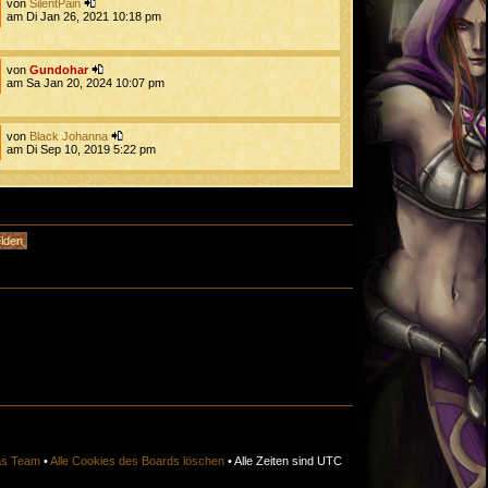
von
SilentPain
am Di Jan 26, 2021 10:18 pm
von
Gundohar
am Sa Jan 20, 2024 10:07 pm
von
Black Johanna
am Di Sep 10, 2019 5:22 pm
s Team
•
Alle Cookies des Boards löschen
• Alle Zeiten sind UTC