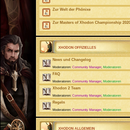
Zur Welt der Phönixe
Zur Masters of Xhodon Championship 202
XHODON OFFIZIELLES
News und Changelog
Moderatoren:
Community Manager
,
Moderatoren
FAQ
Moderatoren:
Community Manager
,
Moderatoren
Xhodon 2 Team
Moderatoren:
Community Manager
,
Moderatoren
Regeln
Moderatoren:
Community Manager
,
Moderatoren
XHODON ALLGEMEIN