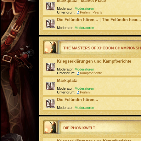
Marktplatz | Market Place
Moderator:
Moderatoren
Unterforum:
Perlen | Pearls
Die Felúndin hören... | The Felúndin hear...
Moderator:
Moderatoren
THE MASTERS OF XHODON CHAMPIONSH
Kriegserklärungen und Kampfberichte
Moderator:
Moderatoren
Unterforum:
Kampfberichte
Marktplatz
Moderator:
Moderatoren
Unterforum:
Perlen
Die Felúndin hören...
Moderator:
Moderatoren
DIE PHÖNIXWELT