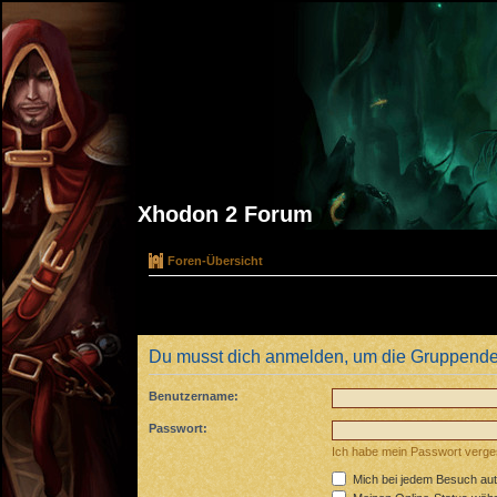
Xhodon 2 Forum
Foren-Übersicht
Du musst dich anmelden, um die Gruppende
Benutzername:
Passwort:
Ich habe mein Passwort verg
Mich bei jedem Besuch au