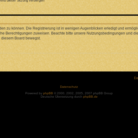
end dieser Sitzung verbergen
en zu können. Die Registrierung ist in wenigen Augenblicken erledigt und ermöglic
liche Berechtigungen zuweisen. Beachte bitte unsere Nutzungsbedingungen und die 
in diesem Board bewegst.
Da
Datenschutz
Powered by
phpBB
© 2000, 2002, 2005, 2007 phpBB Group
Deutsche Übersetzung durch
phpBB.de