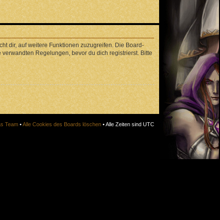
ht dir, auf weitere Funktionen zuzugreifen. Die Board-
verwandten Regelungen, bevor du dich registrierst. Bitte
s Team
•
Alle Cookies des Boards löschen
• Alle Zeiten sind UTC