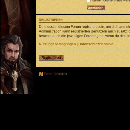
Meinen Online-Status währ
REGISTRIEREN
Du musst in diesem Forum registriert sein, um dich anmeld
Administration kann registrierten Benutzern auch zusätz
beachte auch die jeweiligen Forenregeln, wenn du dich 
Nutzungsbedingungen
|
Datenschutzrichtlinie
Registrieren
Foren-Übersicht