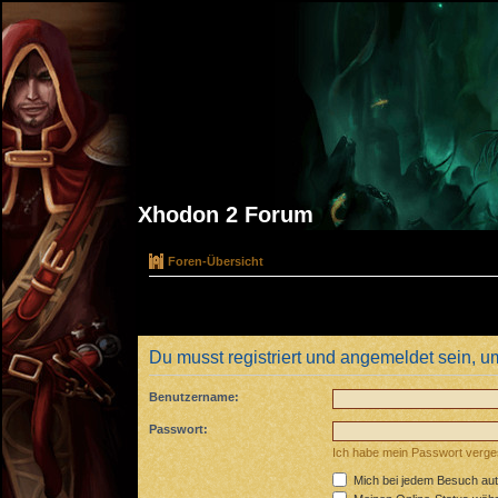
Xhodon 2 Forum
Foren-Übersicht
Du musst registriert und angemeldet sein, u
Benutzername:
Passwort:
Ich habe mein Passwort verg
Mich bei jedem Besuch au