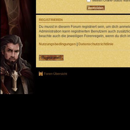
Meinen Online-Status währ
REGISTRIEREN
Du musst in diesem Forum registriert sein, um dich anmeld
Administration kann registrierten Benutzern auch zusätz
beachte auch die jeweiligen Forenregeln, wenn du dich 
Nutzungsbedingungen
|
Datenschutzrichtlinie
Registrieren
Foren-Übersicht