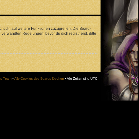
ht dir, auf weitere Funktionen zuzugreifen. Die Board-
verwandten Regelungen, bevor du dich registrierst. Bitte
s Team
•
Alle Cookies des Boards löschen
• Alle Zeiten sind UTC