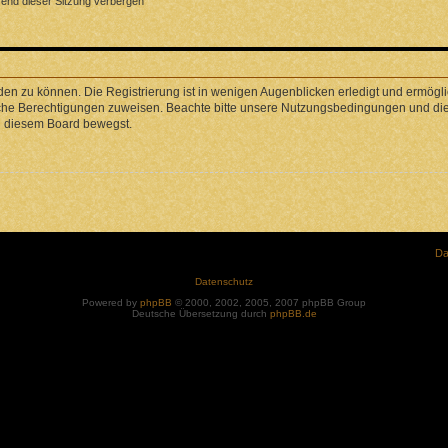
end dieser Sitzung verbergen
en zu können. Die Registrierung ist in wenigen Augenblicken erledigt und ermöglic
liche Berechtigungen zuweisen. Beachte bitte unsere Nutzungsbedingungen und die 
in diesem Board bewegst.
Da
Datenschutz
Powered by
phpBB
© 2000, 2002, 2005, 2007 phpBB Group
Deutsche Übersetzung durch
phpBB.de