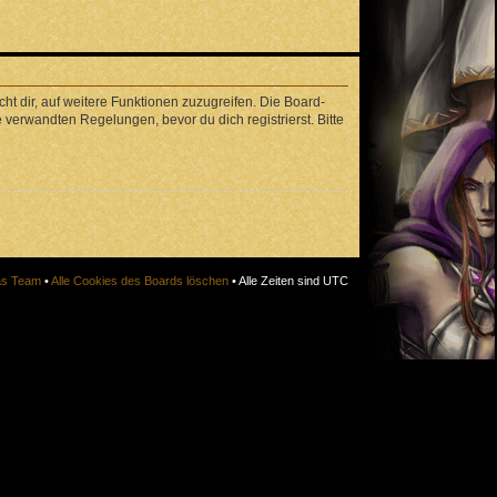
ht dir, auf weitere Funktionen zuzugreifen. Die Board-
verwandten Regelungen, bevor du dich registrierst. Bitte
s Team
•
Alle Cookies des Boards löschen
• Alle Zeiten sind UTC