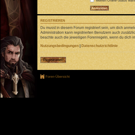
Meinen Online-Status währ
REGISTRIEREN
Du musst in diesem Forum registriert sein, um dich anmeld
Administration kann registrierten Benutzern auch zusätz
beachte auch die jeweiligen Forenregeln, wenn du dich 
Nutzungsbedingungen
|
Datenschutzrichtlinie
Registrieren
Foren-Übersicht