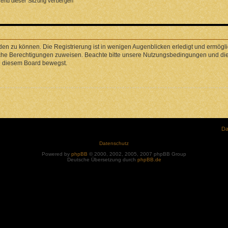
end dieser Sitzung verbergen
en zu können. Die Registrierung ist in wenigen Augenblicken erledigt und ermöglic
liche Berechtigungen zuweisen. Beachte bitte unsere Nutzungsbedingungen und die 
in diesem Board bewegst.
Da
Datenschutz
Powered by
phpBB
© 2000, 2002, 2005, 2007 phpBB Group
Deutsche Übersetzung durch
phpBB.de