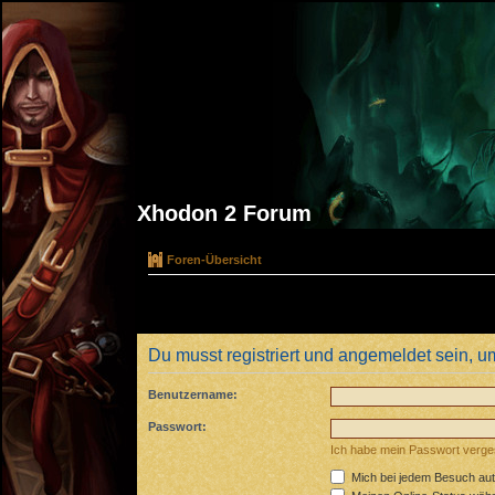
Xhodon 2 Forum
Foren-Übersicht
Du musst registriert und angemeldet sein, u
Benutzername:
Passwort:
Ich habe mein Passwort verg
Mich bei jedem Besuch au