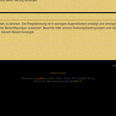
end dieser Sitzung verbergen
en zu können. Die Registrierung ist in wenigen Augenblicken erledigt und ermöglic
liche Berechtigungen zuweisen. Beachte bitte unsere Nutzungsbedingungen und die 
in diesem Board bewegst.
Da
Datenschutz
Powered by
phpBB
© 2000, 2002, 2005, 2007 phpBB Group
Deutsche Übersetzung durch
phpBB.de