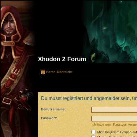
Xhodon 2 Forum
Foren-Übersicht
Du musst registriert und angemeldet sein, u
Benutzername:
Passwort:
Ich habe mein Passwort verg
Mich bei jedem Besuch au