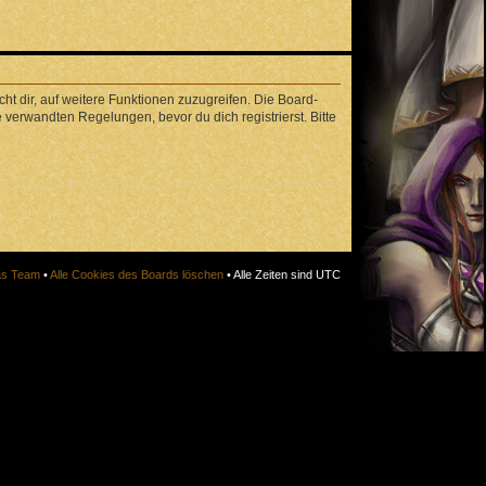
ht dir, auf weitere Funktionen zuzugreifen. Die Board-
verwandten Regelungen, bevor du dich registrierst. Bitte
s Team
•
Alle Cookies des Boards löschen
• Alle Zeiten sind UTC