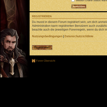
Meinen Online-Status währ
REGISTRIEREN
Du musst in diesem Forum registriert sein, um dich anmeld
Administration kann registrierten Benutzern auch zusätz
beachte auch die jeweiligen Forenregeln, wenn du dich 
Nutzungsbedingungen
|
Datenschutzrichtlinie
Registrieren
Foren-Übersicht