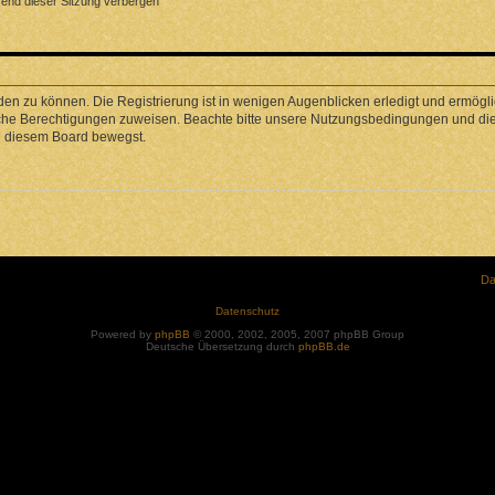
end dieser Sitzung verbergen
en zu können. Die Registrierung ist in wenigen Augenblicken erledigt und ermöglic
liche Berechtigungen zuweisen. Beachte bitte unsere Nutzungsbedingungen und die 
in diesem Board bewegst.
Da
Datenschutz
Powered by
phpBB
© 2000, 2002, 2005, 2007 phpBB Group
Deutsche Übersetzung durch
phpBB.de