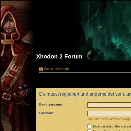
Xhodon 2 Forum
Foren-Übersicht
Du musst registriert und angemeldet sein, u
Benutzername:
Passwort:
Ich habe mein Passwort verg
Mich bei jedem Besuch au