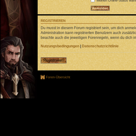
Meinen Online-Status währ
REGISTRIEREN
Du musst in diesem Forum registriert sein, um dich anmeld
Administration kann registrierten Benutzern auch zusätz
beachte auch die jeweiligen Forenregeln, wenn du dich 
Nutzungsbedingungen
|
Datenschutzrichtlinie
Registrieren
Foren-Übersicht