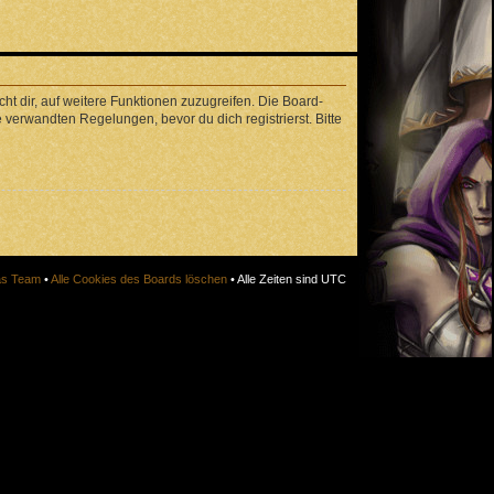
ht dir, auf weitere Funktionen zuzugreifen. Die Board-
verwandten Regelungen, bevor du dich registrierst. Bitte
s Team
•
Alle Cookies des Boards löschen
• Alle Zeiten sind UTC