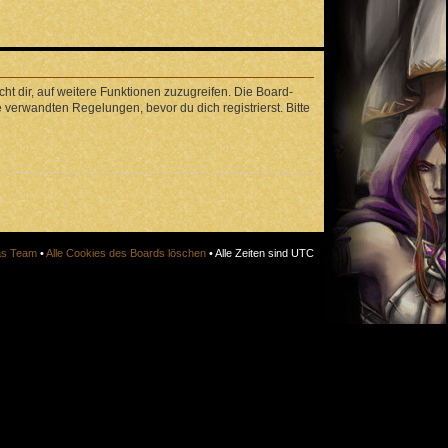
ht dir, auf weitere Funktionen zuzugreifen. Die Board-
verwandten Regelungen, bevor du dich registrierst. Bitte
s Team
•
Alle Cookies des Boards löschen
• Alle Zeiten sind UTC