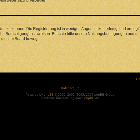
end dieser Sitzung verbergen
en zu können. Die Registrierung ist in wenigen Augenblicken erledigt und ermöglic
liche Berechtigungen zuweisen. Beachte bitte unsere Nutzungsbedingungen und die 
in diesem Board bewegst.
Da
Datenschutz
Powered by
phpBB
© 2000, 2002, 2005, 2007 phpBB Group
Deutsche Übersetzung durch
phpBB.de