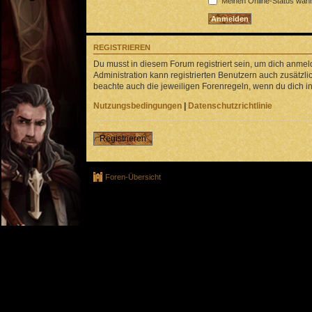
Meinen Online-Status währ
REGISTRIEREN
Du musst in diesem Forum registriert sein, um dich anmeld
Administration kann registrierten Benutzern auch zusätz
beachte auch die jeweiligen Forenregeln, wenn du dich 
Nutzungsbedingungen
|
Datenschutzrichtlinie
Registrieren
Foren-Übersicht