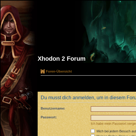
Xhodon 2 Forum
Foren-Übersicht
Du musst dich anmelden, um in diesem Foru
Benutzername:
Passwort:
Ich habe mein Passwort verg
Mich bei jedem Besuch au