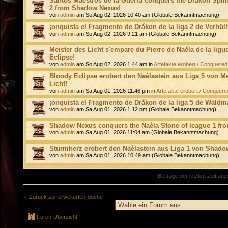
Santos Maestros de la Guerra conquers the Drákon Splin
2 from Shadow Nexus!
von
admin
am So Aug 02, 2026 10:40 am (Globale Bekanntmachung)
¡onquista el Fragmento de Drákon de la liga 2 de Verhüll
von
admin
am So Aug 02, 2026 9:21 am (Globale Bekanntmachung)
Meister des Licht s'empare du Pierre de Naéla de la ligu
Eclipse!
von
admin
am So Aug 02, 2026 1:44 am in
Artefakte erobert / Conquered 
Bloody Eclipse erobert den Naèlastein aus Liga 5 von Me
Licht!
von
admin
am Sa Aug 01, 2026 11:46 pm in
Artefakte erobert / Conquered
¡onquista el Fragmento de Drákon de la liga 5 de Waldm
von
admin
am Sa Aug 01, 2026 1:12 pm (Globale Bekanntmachung)
Shadow Nexus conquers the Naèla Stone of league 1 fr
von
admin
am Sa Aug 01, 2026 11:04 am (Globale Bekanntmachung)
Sturmherz erobert den Naèlastein aus Liga 1 von Shado
von
admin
am Sa Aug 01, 2026 10:49 am (Globale Bekanntmachung)
Beiträge der letzten Zeit an
Zurück zur erweiterten Suche
Foren-Übersicht