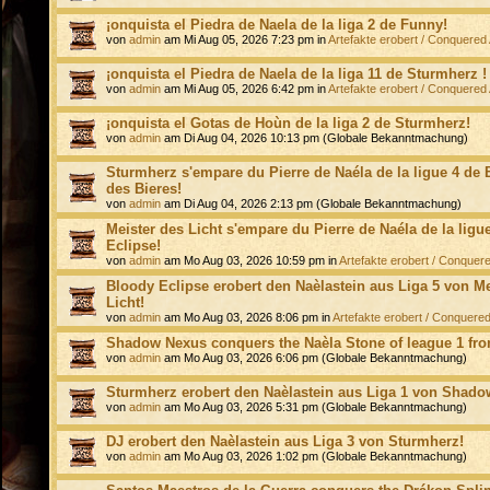
¡onquista el Piedra de Naela de la liga 2 de Funny!
von
admin
am Mi Aug 05, 2026 7:23 pm in
Artefakte erobert / Conquered 
¡onquista el Piedra de Naela de la liga 11 de Sturmherz !
von
admin
am Mi Aug 05, 2026 6:42 pm in
Artefakte erobert / Conquered 
¡onquista el Gotas de Hoùn de la liga 2 de Sturmherz!
von
admin
am Di Aug 04, 2026 10:13 pm (Globale Bekanntmachung)
Sturmherz s'empare du Pierre de Naéla de la ligue 4 de
des Bieres!
von
admin
am Di Aug 04, 2026 2:13 pm (Globale Bekanntmachung)
Meister des Licht s'empare du Pierre de Naéla de la ligu
Eclipse!
von
admin
am Mo Aug 03, 2026 10:59 pm in
Artefakte erobert / Conquere
Bloody Eclipse erobert den Naèlastein aus Liga 5 von Me
Licht!
von
admin
am Mo Aug 03, 2026 8:06 pm in
Artefakte erobert / Conquered 
Shadow Nexus conquers the Naèla Stone of league 1 fr
von
admin
am Mo Aug 03, 2026 6:06 pm (Globale Bekanntmachung)
Sturmherz erobert den Naèlastein aus Liga 1 von Shado
von
admin
am Mo Aug 03, 2026 5:31 pm (Globale Bekanntmachung)
DJ erobert den Naèlastein aus Liga 3 von Sturmherz!
von
admin
am Mo Aug 03, 2026 1:02 pm (Globale Bekanntmachung)