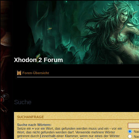
Xhodon 2 Forum
Foren-Übersicht
Suche
SUCHANFRAGE
Suche nach Wörtern:
Setze ein
+
vor ein Wort, das gefunden werden muss und ein
-
vor ein
Nac
Wort, das nicht gefunden werden darf. Verwende mehrere Wörter
getrennt durch
|
innerhalb einer Klammer, wenn nur eines der Wörter
Nac