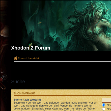
Xhodon 2 Forum
Foren-Übersicht
Suche
SUCHANFRAGE
Suche nach Wörtern:
Setze ein
+
vor ein Wort, das gefunden werden muss und ein
-
vor ein
Nac
Wort, das nicht gefunden werden darf. Verwende mehrere Wörter
getrennt durch
|
innerhalb einer Klammer, wenn nur eines der Wörter
Nac