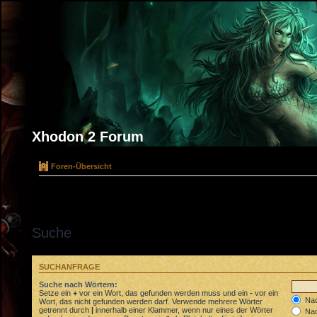
Xhodon 2 Forum
Foren-Übersicht
Suche
SUCHANFRAGE
Suche nach Wörtern:
Setze ein
+
vor ein Wort, das gefunden werden muss und ein
-
vor ein
Nac
Wort, das nicht gefunden werden darf. Verwende mehrere Wörter
getrennt durch
|
innerhalb einer Klammer, wenn nur eines der Wörter
Nac