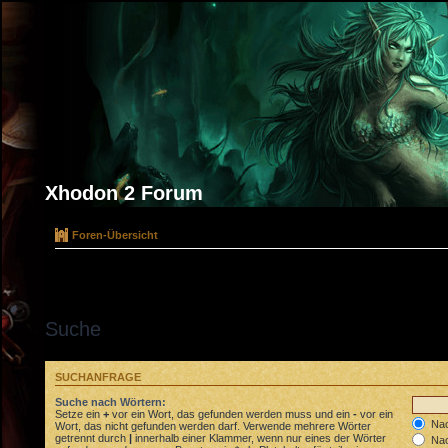
Xhodon 2 Forum
Foren-Übersicht
Suche
SUCHANFRAGE
Suche nach Wörtern:
Setze ein
+
vor ein Wort, das gefunden werden muss und ein
-
vor ein
Nac
Wort, das nicht gefunden werden darf. Verwende mehrere Wörter
getrennt durch
|
innerhalb einer Klammer, wenn nur eines der Wörter
Nac