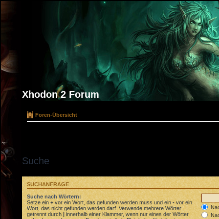
Xhodon 2 Forum
Foren-Übersicht
Suche
SUCHANFRAGE
Suche nach Wörtern:
Setze ein
+
vor ein Wort, das gefunden werden muss und ein
-
vor ein
Nac
Wort, das nicht gefunden werden darf. Verwende mehrere Wörter
getrennt durch
|
innerhalb einer Klammer, wenn nur eines der Wörter
Nac