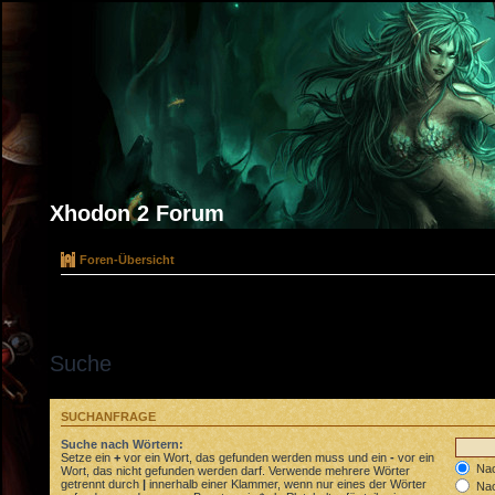
Xhodon 2 Forum
Foren-Übersicht
Suche
SUCHANFRAGE
Suche nach Wörtern:
Setze ein
+
vor ein Wort, das gefunden werden muss und ein
-
vor ein
Nac
Wort, das nicht gefunden werden darf. Verwende mehrere Wörter
getrennt durch
|
innerhalb einer Klammer, wenn nur eines der Wörter
Nac