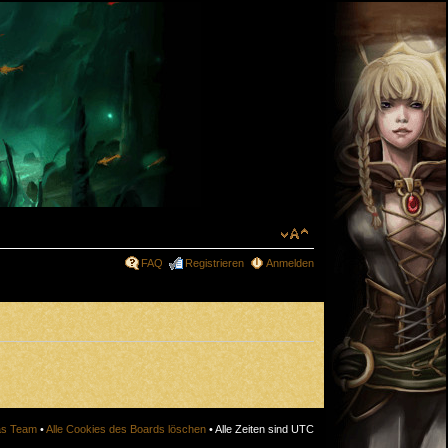
FAQ
Registrieren
Anmelden
s Team
•
Alle Cookies des Boards löschen
• Alle Zeiten sind UTC