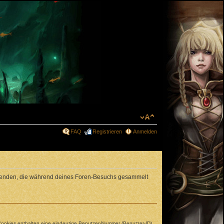
FAQ
Registrieren
Anmelden
erwenden, die während deines Foren-Besuchs gesammelt
 Cookies enthalten eine eindeutige Benutzer-Nummer (Benutzer-ID)