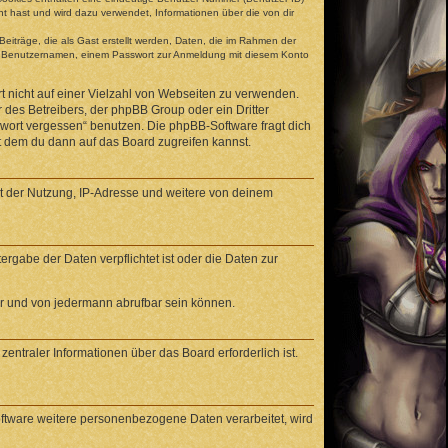
t hast und wird dazu verwendet, Informationen über die von dir
eiträge, die als Gast erstellt werden, Daten, die im Rahmen der
gen Benutzernamen, einem Passwort zur Anmeldung mit diesem Konto
t nicht auf einer Vielzahl von Webseiten zu verwenden.
 des Betreibers, der phpBB Group oder ein Dritter
swort vergessen“ benutzen. Die phpBB-Software fragt dich
 dem du dann auf das Board zugreifen kannst.
it der Nutzung, IP-Adresse und weitere von deinem
rgabe der Daten verpflichtet ist oder die Daten zur
ar und von jedermann abrufbar sein können.
entraler Informationen über das Board erforderlich ist.
oftware weitere personenbezogene Daten verarbeitet, wird