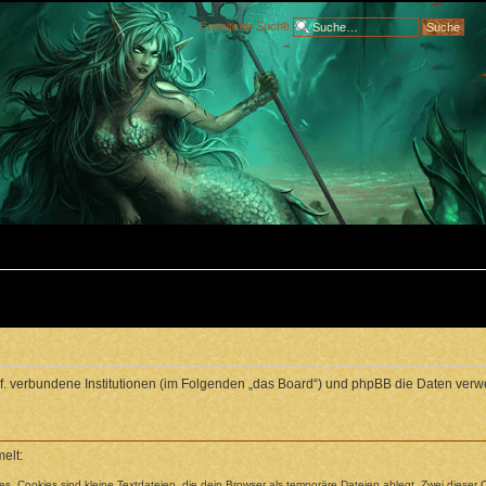
Erweiterte Suche
ggf. verbundene Institutionen (im Folgenden „das Board“) und phpBB die Daten v
elt:
. Cookies sind kleine Textdateien, die dein Browser als temporäre Dateien ablegt. Zwei dieser