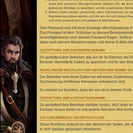
sowie eine anonyme Sitzungs-Nummer (Session-ID), die dir vo
gelesenen Beiträge zu speichern, um die ungelesenen Beitr
Weitere Daten werden gesammelt, wenn Informationen an den B
Registrierung erfasst werden und die von dir nach deiner R
und einer persönlichen und gültigen E-Mail-Adresse.
Dein Passwort wird mit einer Einwege-Verschlüsselung (Ha
Das Passwort ist dein Schlüssel zu deinem Benutzerkonto 
berechtigterweise nach deinem Passwort fragen. Solltest
dann nach deinem Benutzernamen und deiner E-Mail-Adres
GESTATTUNG DER DATENSPEICHERUNG
Du gestattest dem Betreiber, die von dir im Rahmen der 
Browser übermittelte Daten) zu speichern und für den Be
REGELUNGEN BEZÜGLICH DER WEITERGABE DEINER DA
Der Betreiber wird diese Daten nur mit deiner Zustimmung 
Durchsetzung rechtlicher Interessen erforderlich sind.
Du nimmst zur Kenntnis, dass die von dir in deinem Profi
GESTATTUNG DER KONTAKTAUFNAHME
Du gestattest dem Betreiber darüber hinaus, dich unter de
Darüber hinaus dürfen er und andere Benutzer dich kontakt
GELTUNGSBEREICH DIESER RICHTLINIE
Diese Richtlinie umfasst nur den Bereich der Seiten, die
er dich darüber gesondert informieren.