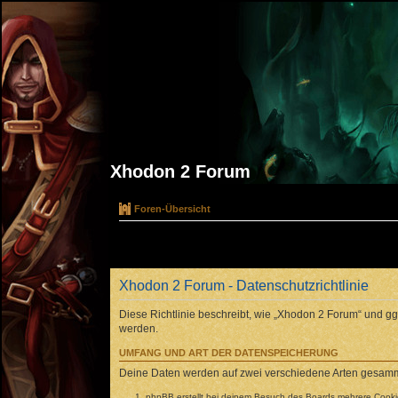
Xhodon 2 Forum
Foren-Übersicht
Xhodon 2 Forum - Datenschutzrichtlinie
Diese Richtlinie beschreibt, wie „Xhodon 2 Forum“ und 
werden.
UMFANG UND ART DER DATENSPEICHERUNG
Deine Daten werden auf zwei verschiedene Arten gesamm
phpBB erstellt bei deinem Besuch des Boards mehrere Cookies