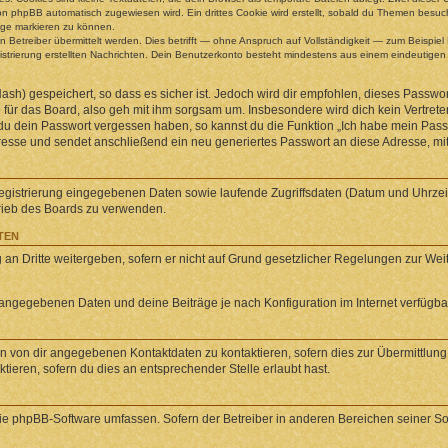
n phpBB automatisch zugewiesen wird. Ein drittes Cookie wird erstellt, sobald du Themen besuch
äge markieren zu können.
etreiber übermittelt werden. Dies betrifft — ohne Anspruch auf Vollständigkeit — zum Beispiel B
egistrierung erstellten Nachrichten. Dein Benutzerkonto besteht mindestens aus einem eindeuti
sh) gespeichert, so dass es sicher ist. Jedoch wird dir empfohlen, dieses Passwor
für das Board, also geh mit ihm sorgsam um. Insbesondere wird dich kein Vertreter
 du dein Passwort vergessen haben, so kannst du die Funktion „Ich habe mein Pas
se und sendet anschließend ein neu generiertes Passwort an diese Adresse, mit
Registrierung eingegebenen Daten sowie laufende Zugriffsdaten (Datum und Uhrze
trieb des Boards zu verwenden.
TEN
an Dritte weitergeben, sofern er nicht auf Grund gesetzlicher Regelungen zur Weite
l angegebenen Daten und deine Beiträge je nach Konfiguration im Internet verfügb
n von dir angegebenen Kontaktdaten zu kontaktieren, sofern dies zur Übermittlung z
ieren, sofern du dies an entsprechender Stelle erlaubt hast.
 die phpBB-Software umfassen. Sofern der Betreiber in anderen Bereichen seiner S