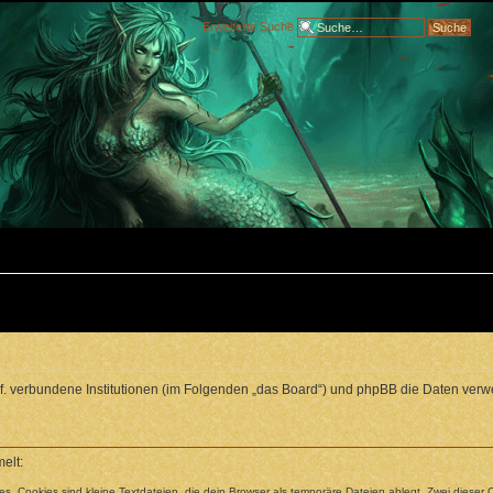
Erweiterte Suche
ggf. verbundene Institutionen (im Folgenden „das Board“) und phpBB die Daten v
elt:
. Cookies sind kleine Textdateien, die dein Browser als temporäre Dateien ablegt. Zwei dieser