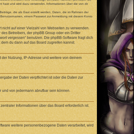
t hast und wird dazu verwendet, Informationen über die von dir
eiträge, die als Gast erstellt werden, Daten, die im Rahmen der
gen Benutzernamen, einem Passwort zur Anmeldung mit diesem Konto
t nicht auf einer Vielzahl von Webseiten zu verwenden.
 des Betreibers, der phpBB Group oder ein Dritter
swort vergessen“ benutzen. Die phpBB-Software fragt dich
 dem du dann auf das Board zugreifen kannst.
it der Nutzung, IP-Adresse und weitere von deinem
rgabe der Daten verpflichtet ist oder die Daten zur
ar und von jedermann abrufbar sein können.
entraler Informationen über das Board erforderlich ist.
oftware weitere personenbezogene Daten verarbeitet, wird