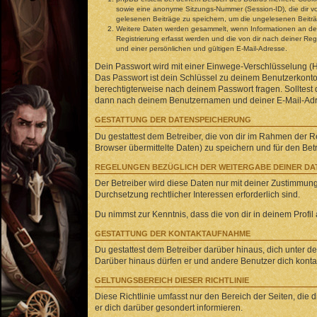
sowie eine anonyme Sitzungs-Nummer (Session-ID), die dir vo
gelesenen Beiträge zu speichern, um die ungelesenen Beitr
Weitere Daten werden gesammelt, wenn Informationen an den B
Registrierung erfasst werden und die von dir nach deiner R
und einer persönlichen und gültigen E-Mail-Adresse.
Dein Passwort wird mit einer Einwege-Verschlüsselung (Ha
Das Passwort ist dein Schlüssel zu deinem Benutzerkonto 
berechtigterweise nach deinem Passwort fragen. Solltest
dann nach deinem Benutzernamen und deiner E-Mail-Adres
GESTATTUNG DER DATENSPEICHERUNG
Du gestattest dem Betreiber, die von dir im Rahmen der 
Browser übermittelte Daten) zu speichern und für den Be
REGELUNGEN BEZÜGLICH DER WEITERGABE DEINER DA
Der Betreiber wird diese Daten nur mit deiner Zustimmung 
Durchsetzung rechtlicher Interessen erforderlich sind.
Du nimmst zur Kenntnis, dass die von dir in deinem Profi
GESTATTUNG DER KONTAKTAUFNAHME
Du gestattest dem Betreiber darüber hinaus, dich unter de
Darüber hinaus dürfen er und andere Benutzer dich kontakt
GELTUNGSBEREICH DIESER RICHTLINIE
Diese Richtlinie umfasst nur den Bereich der Seiten, die
er dich darüber gesondert informieren.