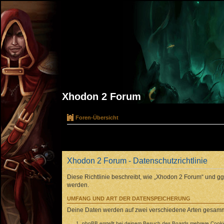
Xhodon 2 Forum
Foren-Übersicht
Xhodon 2 Forum - Datenschutzrichtlinie
Diese Richtlinie beschreibt, wie „Xhodon 2 Forum“ und 
werden.
UMFANG UND ART DER DATENSPEICHERUNG
Deine Daten werden auf zwei verschiedene Arten gesamm
phpBB erstellt bei deinem Besuch des Boards mehrere Cookies