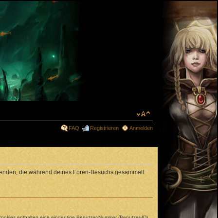
FAQ
Registrieren
Anmelden
erwenden, die während deines Foren-Besuchs gesammelt
 Cookies enthalten eine eindeutige Benutzer-Nummer (Benutzer-ID)