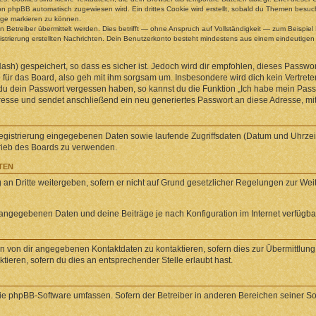
n phpBB automatisch zugewiesen wird. Ein drittes Cookie wird erstellt, sobald du Themen besuch
äge markieren zu können.
etreiber übermittelt werden. Dies betrifft — ohne Anspruch auf Vollständigkeit — zum Beispiel B
egistrierung erstellten Nachrichten. Dein Benutzerkonto besteht mindestens aus einem eindeuti
sh) gespeichert, so dass es sicher ist. Jedoch wird dir empfohlen, dieses Passwor
für das Board, also geh mit ihm sorgsam um. Insbesondere wird dich kein Vertreter
 du dein Passwort vergessen haben, so kannst du die Funktion „Ich habe mein Pas
se und sendet anschließend ein neu generiertes Passwort an diese Adresse, mit
Registrierung eingegebenen Daten sowie laufende Zugriffsdaten (Datum und Uhrze
trieb des Boards zu verwenden.
TEN
an Dritte weitergeben, sofern er nicht auf Grund gesetzlicher Regelungen zur Weite
l angegebenen Daten und deine Beiträge je nach Konfiguration im Internet verfügb
n von dir angegebenen Kontaktdaten zu kontaktieren, sofern dies zur Übermittlung z
ieren, sofern du dies an entsprechender Stelle erlaubt hast.
 die phpBB-Software umfassen. Sofern der Betreiber in anderen Bereichen seiner S