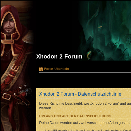
Xhodon 2 Forum
Foren-Übersicht
Xhodon 2 Forum - Datenschutzrichtlinie
Diese Richtlinie beschreibt, wie „Xhodon 2 Forum“ und 
werden.
UMFANG UND ART DER DATENSPEICHERUNG
Deine Daten werden auf zwei verschiedene Arten gesamm
phpBB erstellt bei deinem Besuch des Boards mehrere Cookies