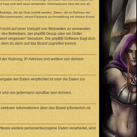
t hast und wird dazu verwendet, Informationen über die von dir
eiträge, die als Gast erstellt werden, Daten, die im Rahmen der
gen Benutzernamen, einem Passwort zur Anmeldung mit diesem Konto
t nicht auf einer Vielzahl von Webseiten zu verwenden.
 des Betreibers, der phpBB Group oder ein Dritter
swort vergessen“ benutzen. Die phpBB-Software fragt dich
 dem du dann auf das Board zugreifen kannst.
it der Nutzung, IP-Adresse und weitere von deinem
rgabe der Daten verpflichtet ist oder die Daten zur
ar und von jedermann abrufbar sein können.
entraler Informationen über das Board erforderlich ist.
oftware weitere personenbezogene Daten verarbeitet, wird