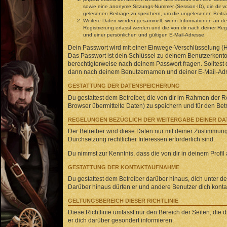
sowie eine anonyme Sitzungs-Nummer (Session-ID), die dir vo
gelesenen Beiträge zu speichern, um die ungelesenen Beitr
Weitere Daten werden gesammelt, wenn Informationen an den B
Registrierung erfasst werden und die von dir nach deiner R
und einer persönlichen und gültigen E-Mail-Adresse.
Dein Passwort wird mit einer Einwege-Verschlüsselung (Ha
Das Passwort ist dein Schlüssel zu deinem Benutzerkonto 
berechtigterweise nach deinem Passwort fragen. Solltest
dann nach deinem Benutzernamen und deiner E-Mail-Adres
GESTATTUNG DER DATENSPEICHERUNG
Du gestattest dem Betreiber, die von dir im Rahmen der 
Browser übermittelte Daten) zu speichern und für den Be
REGELUNGEN BEZÜGLICH DER WEITERGABE DEINER DA
Der Betreiber wird diese Daten nur mit deiner Zustimmung 
Durchsetzung rechtlicher Interessen erforderlich sind.
Du nimmst zur Kenntnis, dass die von dir in deinem Profi
GESTATTUNG DER KONTAKTAUFNAHME
Du gestattest dem Betreiber darüber hinaus, dich unter de
Darüber hinaus dürfen er und andere Benutzer dich kontakt
GELTUNGSBEREICH DIESER RICHTLINIE
Diese Richtlinie umfasst nur den Bereich der Seiten, die
er dich darüber gesondert informieren.