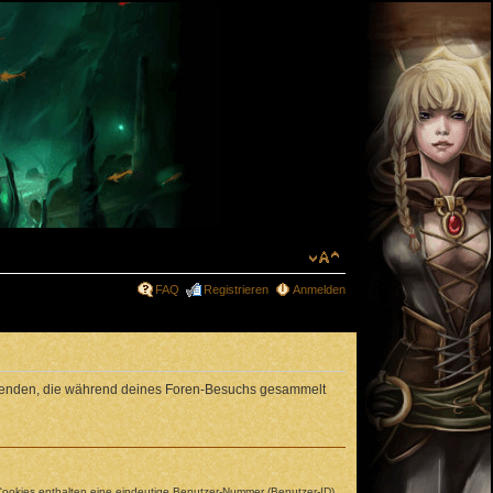
FAQ
Registrieren
Anmelden
erwenden, die während deines Foren-Besuchs gesammelt
 Cookies enthalten eine eindeutige Benutzer-Nummer (Benutzer-ID)