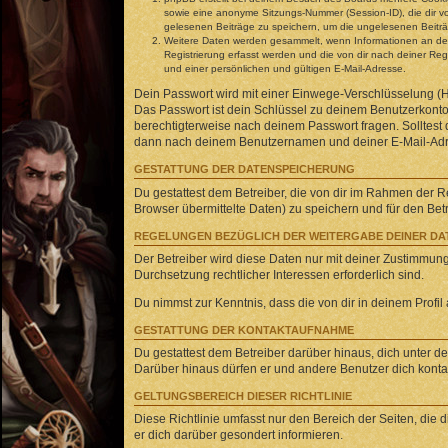
sowie eine anonyme Sitzungs-Nummer (Session-ID), die dir vo
gelesenen Beiträge zu speichern, um die ungelesenen Beitr
Weitere Daten werden gesammelt, wenn Informationen an den B
Registrierung erfasst werden und die von dir nach deiner R
und einer persönlichen und gültigen E-Mail-Adresse.
Dein Passwort wird mit einer Einwege-Verschlüsselung (Ha
Das Passwort ist dein Schlüssel zu deinem Benutzerkonto 
berechtigterweise nach deinem Passwort fragen. Solltest
dann nach deinem Benutzernamen und deiner E-Mail-Adres
GESTATTUNG DER DATENSPEICHERUNG
Du gestattest dem Betreiber, die von dir im Rahmen der 
Browser übermittelte Daten) zu speichern und für den Be
REGELUNGEN BEZÜGLICH DER WEITERGABE DEINER DA
Der Betreiber wird diese Daten nur mit deiner Zustimmung 
Durchsetzung rechtlicher Interessen erforderlich sind.
Du nimmst zur Kenntnis, dass die von dir in deinem Profi
GESTATTUNG DER KONTAKTAUFNAHME
Du gestattest dem Betreiber darüber hinaus, dich unter de
Darüber hinaus dürfen er und andere Benutzer dich kontakt
GELTUNGSBEREICH DIESER RICHTLINIE
Diese Richtlinie umfasst nur den Bereich der Seiten, die
er dich darüber gesondert informieren.