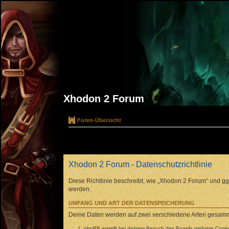
Xhodon 2 Forum
Foren-Übersicht
Xhodon 2 Forum - Datenschutzrichtlinie
Diese Richtlinie beschreibt, wie „Xhodon 2 Forum“ und 
werden.
UMFANG UND ART DER DATENSPEICHERUNG
Deine Daten werden auf zwei verschiedene Arten gesamm
phpBB erstellt bei deinem Besuch des Boards mehrere Cookies