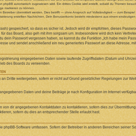
n phpBB automatisch zugewiesen wird. Ein drittes Cookie wird erstellt, sobald du Themen besuch
äge markieren zu können.
etreiber übermittelt werden. Dies betrifft — ohne Anspruch auf Vollständigkeit — zum Beispiel B
egistrierung erstellten Nachrichten. Dein Benutzerkonto besteht mindestens aus einem eindeuti
sh) gespeichert, so dass es sicher ist. Jedoch wird dir empfohlen, dieses Passwor
für das Board, also geh mit ihm sorgsam um. Insbesondere wird dich kein Vertreter
 du dein Passwort vergessen haben, so kannst du die Funktion „Ich habe mein Pas
se und sendet anschließend ein neu generiertes Passwort an diese Adresse, mit
Registrierung eingegebenen Daten sowie laufende Zugriffsdaten (Datum und Uhrze
trieb des Boards zu verwenden.
TEN
an Dritte weitergeben, sofern er nicht auf Grund gesetzlicher Regelungen zur Weite
l angegebenen Daten und deine Beiträge je nach Konfiguration im Internet verfügb
n von dir angegebenen Kontaktdaten zu kontaktieren, sofern dies zur Übermittlung z
ieren, sofern du dies an entsprechender Stelle erlaubt hast.
 die phpBB-Software umfassen. Sofern der Betreiber in anderen Bereichen seiner S