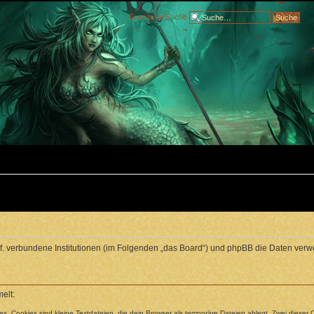
Erweiterte Suche
ggf. verbundene Institutionen (im Folgenden „das Board“) und phpBB die Daten v
elt:
. Cookies sind kleine Textdateien, die dein Browser als temporäre Dateien ablegt. Zwei dieser