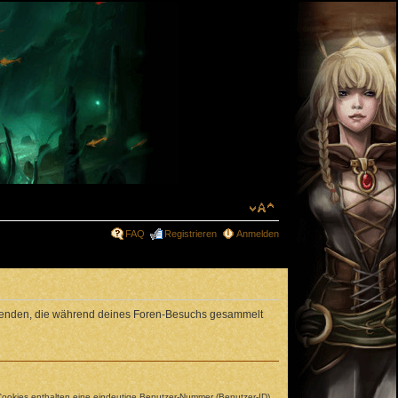
FAQ
Registrieren
Anmelden
erwenden, die während deines Foren-Besuchs gesammelt
 Cookies enthalten eine eindeutige Benutzer-Nummer (Benutzer-ID)