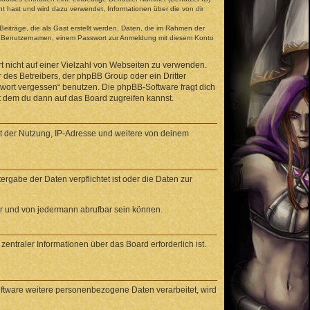
t hast und wird dazu verwendet, Informationen über die von dir
eiträge, die als Gast erstellt werden, Daten, die im Rahmen der
gen Benutzernamen, einem Passwort zur Anmeldung mit diesem Konto
t nicht auf einer Vielzahl von Webseiten zu verwenden.
 des Betreibers, der phpBB Group oder ein Dritter
swort vergessen“ benutzen. Die phpBB-Software fragt dich
 dem du dann auf das Board zugreifen kannst.
it der Nutzung, IP-Adresse und weitere von deinem
rgabe der Daten verpflichtet ist oder die Daten zur
ar und von jedermann abrufbar sein können.
entraler Informationen über das Board erforderlich ist.
oftware weitere personenbezogene Daten verarbeitet, wird