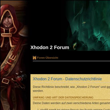
Xhodon 2 Forum
Foren-Übersicht
Xhodon 2 Forum - Datenschutzrichtlinie
Diese Richtlinie beschreibt, wie „Xhodon 2 Forum“ und 
werden.
UMFANG UND ART DER DATENSPEICHERUNG
Deine Daten werden auf zwei verschiedene Arten gesamm
phpBB erstellt bei deinem Besuch des Boards mehrere Cookies