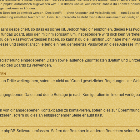
n phpBB automatisch zugewiesen wird. Ein drittes Cookie wird erstellt, sobald du Themen besuch
äge markieren zu können.
etreiber übermittelt werden. Dies betrifft — ohne Anspruch auf Vollständigkeit — zum Beispiel B
egistrierung erstellten Nachrichten. Dein Benutzerkonto besteht mindestens aus einem eindeuti
sh) gespeichert, so dass es sicher ist. Jedoch wird dir empfohlen, dieses Passwor
für das Board, also geh mit ihm sorgsam um. Insbesondere wird dich kein Vertreter
 du dein Passwort vergessen haben, so kannst du die Funktion „Ich habe mein Pas
se und sendet anschließend ein neu generiertes Passwort an diese Adresse, mit
Registrierung eingegebenen Daten sowie laufende Zugriffsdaten (Datum und Uhrze
trieb des Boards zu verwenden.
TEN
an Dritte weitergeben, sofern er nicht auf Grund gesetzlicher Regelungen zur Weite
l angegebenen Daten und deine Beiträge je nach Konfiguration im Internet verfügb
n von dir angegebenen Kontaktdaten zu kontaktieren, sofern dies zur Übermittlung z
ieren, sofern du dies an entsprechender Stelle erlaubt hast.
 die phpBB-Software umfassen. Sofern der Betreiber in anderen Bereichen seiner S