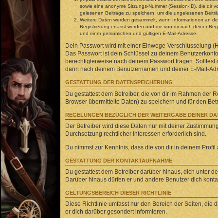
sowie eine anonyme Sitzungs-Nummer (Session-ID), die dir vo
gelesenen Beiträge zu speichern, um die ungelesenen Beitr
Weitere Daten werden gesammelt, wenn Informationen an den B
Registrierung erfasst werden und die von dir nach deiner R
und einer persönlichen und gültigen E-Mail-Adresse.
Dein Passwort wird mit einer Einwege-Verschlüsselung (Ha
Das Passwort ist dein Schlüssel zu deinem Benutzerkonto 
berechtigterweise nach deinem Passwort fragen. Solltest
dann nach deinem Benutzernamen und deiner E-Mail-Adres
GESTATTUNG DER DATENSPEICHERUNG
Du gestattest dem Betreiber, die von dir im Rahmen der 
Browser übermittelte Daten) zu speichern und für den Be
REGELUNGEN BEZÜGLICH DER WEITERGABE DEINER DA
Der Betreiber wird diese Daten nur mit deiner Zustimmung 
Durchsetzung rechtlicher Interessen erforderlich sind.
Du nimmst zur Kenntnis, dass die von dir in deinem Profi
GESTATTUNG DER KONTAKTAUFNAHME
Du gestattest dem Betreiber darüber hinaus, dich unter de
Darüber hinaus dürfen er und andere Benutzer dich kontakt
GELTUNGSBEREICH DIESER RICHTLINIE
Diese Richtlinie umfasst nur den Bereich der Seiten, die
er dich darüber gesondert informieren.