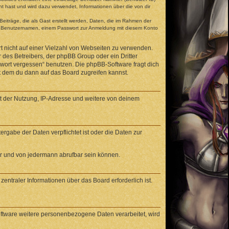
t hast und wird dazu verwendet, Informationen über die von dir
eiträge, die als Gast erstellt werden, Daten, die im Rahmen der
gen Benutzernamen, einem Passwort zur Anmeldung mit diesem Konto
t nicht auf einer Vielzahl von Webseiten zu verwenden.
 des Betreibers, der phpBB Group oder ein Dritter
swort vergessen“ benutzen. Die phpBB-Software fragt dich
 dem du dann auf das Board zugreifen kannst.
it der Nutzung, IP-Adresse und weitere von deinem
rgabe der Daten verpflichtet ist oder die Daten zur
ar und von jedermann abrufbar sein können.
entraler Informationen über das Board erforderlich ist.
oftware weitere personenbezogene Daten verarbeitet, wird