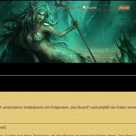
Erweiterte Suche
ggf. verbundene Institutionen (im Folgenden „das Board“) und phpBB die Daten v
elt:
. Cookies sind kleine Textdateien, die dein Browser als temporäre Dateien ablegt. Zwei dieser