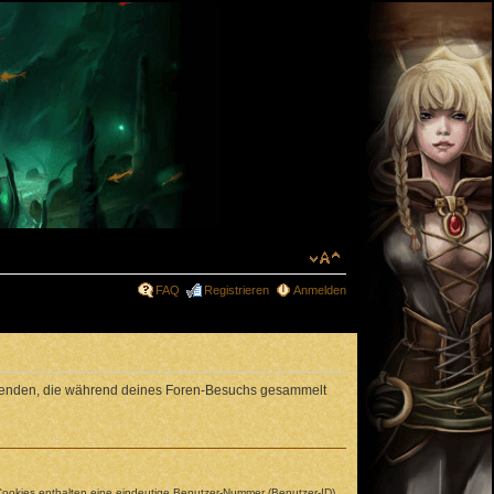
FAQ
Registrieren
Anmelden
erwenden, die während deines Foren-Besuchs gesammelt
 Cookies enthalten eine eindeutige Benutzer-Nummer (Benutzer-ID)