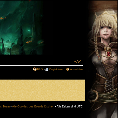
FAQ
Registrieren
Anmelden
s Team
•
Alle Cookies des Boards löschen
• Alle Zeiten sind UTC