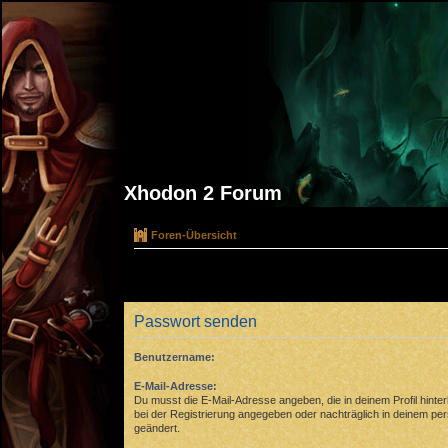
Xhodon 2 Forum
Foren-Übersicht
Passwort senden
Benutzername:
E-Mail-Adresse:
Du musst die E-Mail-Adresse angeben, die in deinem Profil hinterl
bei der Registrierung angegeben oder nachträglich in deinem pe
geändert.