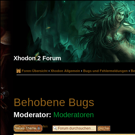
Xhodon 2 Forum
Foren-Übersicht
‹
Xhodon Allgemein
‹
Bugs und Fehlermeldungen
‹
Be
Behobene Bugs
Moderator:
Moderatoren
Neues Thema erstellen