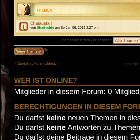
THEMEN
Chatausfall
von
Shadyside
am So Jan 06, 2019 3:27 pm
Themen der letzten Zeit anzeigen:
Neues Thema erstellen
Zurück zu Foren-Übersicht
Gehe zu:
WER IST ONLINE?
Mitglieder in diesem Forum: 0 Mitglie
BERECHTIGUNGEN IN DIESEM FO
Du darfst
keine
neuen Themen in dies
Du darfst
keine
Antworten zu Themen 
Du darfst deine Beiträge in diesem F