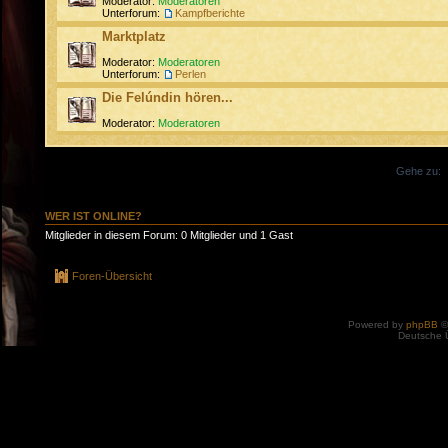
Moderator:
Moderatoren
Unterforum:
Kampfberichte
Marktplatz
Moderator:
Moderatoren
Unterforum:
Perlen
Die Felúndin hören...
Moderator:
Moderatoren
Gehe zu:
WER IST ONLINE?
Mitglieder in diesem Forum: 0 Mitglieder und 1 Gast
Foren-Übersicht
Powered by
phpBB
©
Deutsche 