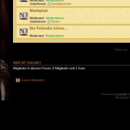
Moderator:
Moderatoren
Unterforum:
Kampfberichte
Marktplatz
Moderator:
Moderatoren
Unterforum:
Perlen
Die Felúndin hören...
Moderator:
Moderatoren
Gehe zu:
WER IST ONLINE?
Mitglieder in diesem Forum: 0 Mitglieder und 1 Gast
Foren-Übersicht
Powered by
phpBB
©
Deutsche 