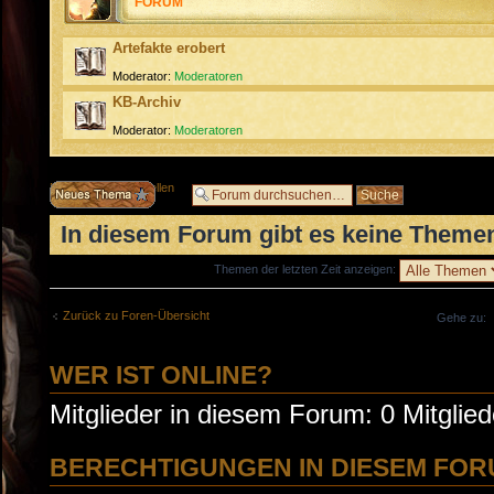
FORUM
Artefakte erobert
Moderator:
Moderatoren
KB-Archiv
Moderator:
Moderatoren
Neues Thema erstellen
In diesem Forum gibt es keine Themen
Themen der letzten Zeit anzeigen:
Zurück zu Foren-Übersicht
Gehe zu:
WER IST ONLINE?
Mitglieder in diesem Forum: 0 Mitglie
BERECHTIGUNGEN IN DIESEM FO