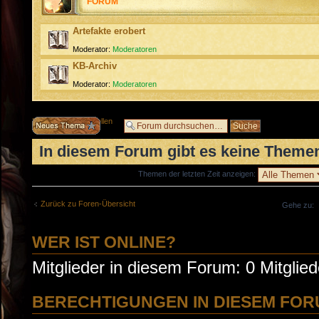
FORUM
Artefakte erobert
Moderator:
Moderatoren
KB-Archiv
Moderator:
Moderatoren
Neues Thema erstellen
In diesem Forum gibt es keine Themen
Themen der letzten Zeit anzeigen:
Zurück zu Foren-Übersicht
Gehe zu:
WER IST ONLINE?
Mitglieder in diesem Forum: 0 Mitglie
BERECHTIGUNGEN IN DIESEM FO