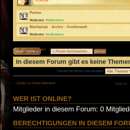
FORUM
Perlen
Moderator:
Moderatoren
Marktplatz - Archiv - Greifenwelt
Moderator:
Moderatoren
Neues Thema erstellen
In diesem Forum gibt es keine Themen
Themen der letzten Zeit anzeigen:
Zurück zu Foren-Übersicht
Gehe zu:
WER IST ONLINE?
Mitglieder in diesem Forum: 0 Mitglie
BERECHTIGUNGEN IN DIESEM FO