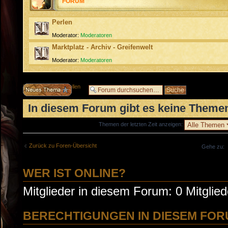
FORUM
Perlen
Moderator:
Moderatoren
Marktplatz - Archiv - Greifenwelt
Moderator:
Moderatoren
Neues Thema erstellen
In diesem Forum gibt es keine Themen
Themen der letzten Zeit anzeigen:
Zurück zu Foren-Übersicht
Gehe zu:
WER IST ONLINE?
Mitglieder in diesem Forum: 0 Mitglie
BERECHTIGUNGEN IN DIESEM FO