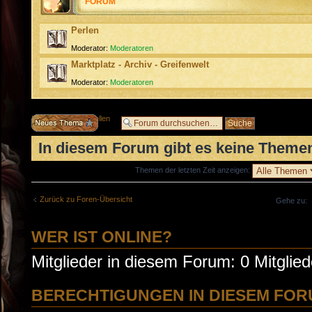
FORUM
Perlen
Moderator:
Moderatoren
Marktplatz - Archiv - Greifenwelt
Moderator:
Moderatoren
Neues Thema erstellen
In diesem Forum gibt es keine Themen
Themen der letzten Zeit anzeigen:
Zurück zu Foren-Übersicht
Gehe zu:
WER IST ONLINE?
Mitglieder in diesem Forum: 0 Mitglie
BERECHTIGUNGEN IN DIESEM FO