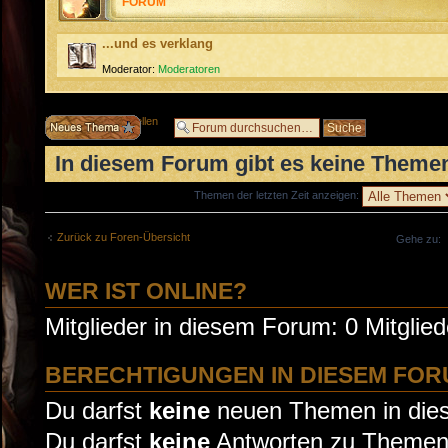
FORUM
...und es verklang
Moderator:
Moderatoren
Neues Thema erstellen
In diesem Forum gibt es keine Themen
Themen der letzten Zeit anzeigen:
Zurück zu Foren-Übersicht
Gehe zu:
WER IST ONLINE?
Mitglieder in diesem Forum: 0 Mitglie
BERECHTIGUNGEN IN DIESEM FO
Du darfst
keine
neuen Themen in dies
Du darfst
keine
Antworten zu Themen 