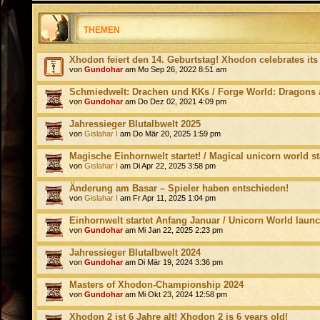
THEMEN
Xhodon feiert den 14. Geburtstag! Xhodon celebrates its
von
Gundohar
am Mo Sep 26, 2022 8:51 am
Schmiedwelt: Drachen und KKs / Forge World: Dragons
von
Gundohar
am Do Dez 02, 2021 4:09 pm
Jahressieger Blutalbwelt 2025
von
Gislahar I
am Do Mär 20, 2025 1:59 pm
Magische Einhornwelt startet! / Magical unicorn world st
von
Gislahar I
am Di Apr 22, 2025 3:58 pm
Änderung am Basar – Spieler haben entschieden!
von
Gislahar I
am Fr Apr 11, 2025 1:04 pm
Einhornwelt startet Anfang Januar / Unicorn World laun
von
Gundohar
am Mi Jan 22, 2025 2:23 pm
Jahressieger Blutalbwelt 2024
von
Gundohar
am Di Mär 19, 2024 3:36 pm
Masters of Xhodon-Championship 2024
von
Gundohar
am Mi Okt 23, 2024 12:58 pm
Xhodon 2 ist 6 Jahre alt! Xhodon 2 is 6 years old!