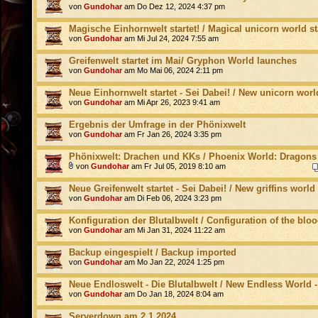
von
Gundohar
am Do Dez 12, 2024 4:37 pm
Magische Einhornwelt startet! / Magical unicorn world st
von
Gundohar
am Mi Jul 24, 2024 7:55 am
Greifenwelt startet im Mai/ Gryphon World launches
von
Gundohar
am Mo Mai 06, 2024 2:11 pm
Neue Einhornwelt startet - Sei Dabei! / New unicorn worl
von
Gundohar
am Mi Apr 26, 2023 9:41 am
Ergebnis der Umfrage in der Phönixwelt
von
Gundohar
am Fr Jan 26, 2024 3:35 pm
Phönixwelt: Drachen und KKs / Phoenix World: Dragons
von
Gundohar
am Fr Jul 05, 2019 8:10 am
Neue Greifenwelt startet - Sei Dabei! / New griffins world
von
Gundohar
am Di Feb 06, 2024 3:23 pm
Konfiguration der Blutalbwelt / Configuration of the bloo
von
Gundohar
am Mi Jan 31, 2024 11:22 am
Backup eingespielt / Backup imported
von
Gundohar
am Mo Jan 22, 2024 1:25 pm
Neue Endloswelt - Die Blutalbwelt / New Endless World 
von
Gundohar
am Do Jan 18, 2024 8:04 am
Serverdown am 2.1.2024