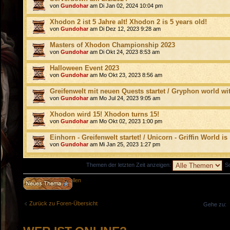
von
Gundohar
am Di Jan 02, 2024 10:04 pm
Xhodon 2 ist 5 Jahre alt! Xhodon 2 is 5 years old!
von
Gundohar
am Di Dez 12, 2023 9:28 am
Masters of Xhodon Championship 2023
von
Gundohar
am Di Okt 24, 2023 8:53 am
Halloween Event 2023
von
Gundohar
am Mo Okt 23, 2023 8:56 am
Greifenwelt mit neuen Quests startet / Gryphon world wi
von
Gundohar
am Mo Jul 24, 2023 9:05 am
Xhodon wird 15! Xhodon turns 15!
von
Gundohar
am Mo Okt 02, 2023 1:00 pm
Einhorn - Greifenwelt startet! / Unicorn - Griffin World is
von
Gundohar
am Mi Jan 25, 2023 1:27 pm
Themen der letzten Zeit anzeigen:
So
Neues Thema erstellen
Zurück zu Foren-Übersicht
Gehe zu: