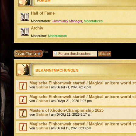
FORUM
Hall of Fame
Moderatoren:
Community Manager
,
Moderatoren
Archiv
Moderator:
Moderatoren
Neues Thema erstellen
BEKANNTMACHUNGEN
Magische Einhornwelt startet! / Magical unicorn world st
von
Gislahar I
am Di Jul 21, 2026 6:12 pm
Magische Einhornwelt startet! / Magical unicorn world st
von
Gislahar I
am Di Apr 21, 2026 1:07 pm
Masters of Xhodon-Championship 2025
von
Gislahar I
am Di Okt 21, 2025 8:17 am
Magische Einhornwelt startet! / Magical unicorn world st
von
Gislahar I
am Di Jul 15, 2025 1:33 pm