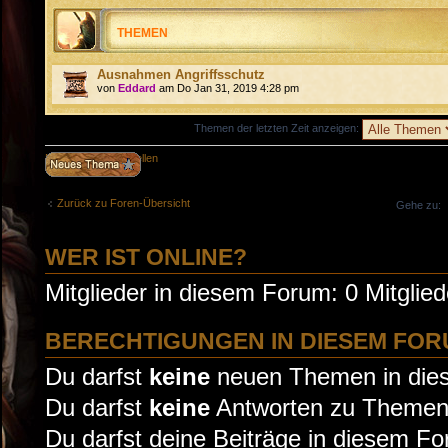
THEMEN
Ausnahmen Angriffsschutz
von
Eddard
am Do Jan 31, 2019 4:28 pm
Themen der letzten Zeit anzeigen:
Neues Thema erstellen
Zurück zu Foren-Übersicht
Gehe zu:
WER IST ONLINE?
Mitglieder in diesem Forum: 0 Mitglie
BERECHTIGUNGEN IN DIESEM FO
Du darfst
keine
neuen Themen in dies
Du darfst
keine
Antworten zu Themen 
Du darfst deine Beiträge in diesem F