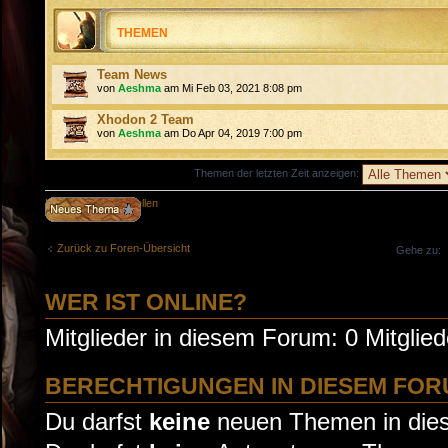
THEMEN
Team News
von
Aeshma
am Mi Feb 03, 2021 8:08 pm
Xhodon 2 Team
von
Aeshma
am Do Apr 04, 2019 7:00 pm
Themen der letzten Zeit anzeigen:
Neues Thema erstellen
Zurück zu Foren-Übersicht
Gehe zu:
WER IST ONLINE?
Mitglieder in diesem Forum: 0 Mitglie
BERECHTIGUNGEN IN DIESEM FO
Du darfst
keine
neuen Themen in dies