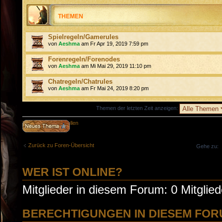
THEMEN
Spielregeln/Gamerules
von
Aeshma
am Fr Apr 19, 2019 7:59 pm
Forenregeln/Forenodes
von
Aeshma
am Mi Mai 29, 2019 11:10 pm
Chatregeln/Chatrules
von
Aeshma
am Fr Mai 24, 2019 8:20 pm
Themen der letzten Zeit anzeigen:
Neues Thema erstellen
Zurück zu Foren-Übersicht
Gehe zu:
WER IST ONLINE?
Mitglieder in diesem Forum: 0 Mitglie
BERECHTIGUNGEN IN DIESEM FO