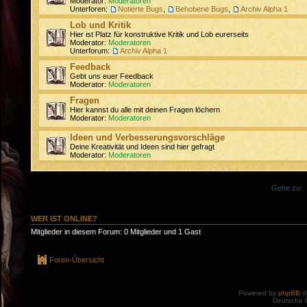
Moderator:
Moderatoren
Unterforen:
Notierte Bugs
,
Behobene Bugs
,
Archiv Alpha 1
Lob und Kritik
Hier ist Platz für konstruktive Kritik und Lob eurerseits
Moderator:
Moderatoren
Unterforum:
Archiv Alpha 1
Feedback
Gebt uns euer Feedback
Moderator:
Moderatoren
Fragen
Hier kannst du alle mit deinen Fragen löchern
Moderator:
Moderatoren
Ideen und Verbesserungsvorschläge
Deine Kreativität und Ideen sind hier gefragt
Moderator:
Moderatoren
Gehe zu:
WER IST ONLINE?
Mitglieder in diesem Forum: 0 Mitglieder und 1 Gast
Foren-Übersicht
Powered by
phpBB
©
Deutsche 