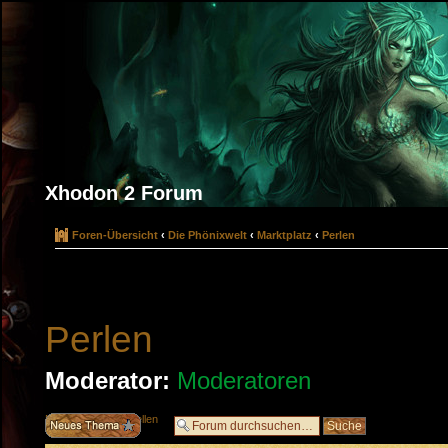
Xhodon 2 Forum
Foren-Übersicht
‹
Die Phönixwelt
‹
Marktplatz
‹
Perlen
Perlen
Moderator:
Moderatoren
Neues Thema erstellen