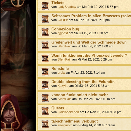
Tickets
von
LadyShadow
am Mo Feb 12, 2024 5:37 pm
Seltsames Problem in allen Browsern (solv
von
C0DEx
am Sa Feb 10, 2024 1:10 pm
Connexion bug
von
djghost
am Sa Jul 15, 2023 1:30 pm
Greifenwelt und Welt der Schmiede down
von
SilentPain
am So Mär 06, 2022 1:00 am
Wann funktioniert die Phönixwelt wieder?
von
SilentPain
am Mi Mai 12, 2021 3:29 pm
Rohstoffe
von
bruja
am Fr Apr 23, 2021 7:14 am
Double blessing from the Felundin
von
Kazyke
am Di Mär 16, 2021 5:48 am
xhodon funktioniert nicht mehr
von
SilentPain
am Do Dez 24, 2020 11:10 am
Quests
von
Goldloeckchen
am Do Nov 19, 2020 9:08 pm
tal-schnellmenu verbuggt
von
Yawgmoth
am Fr Aug 14, 2020 10:13 am