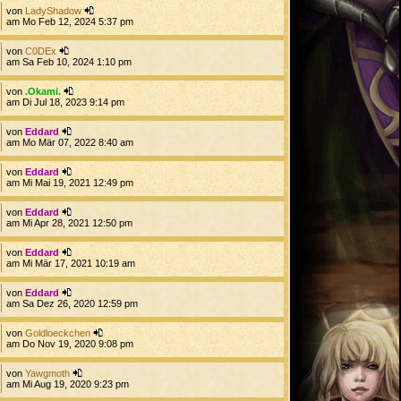
von
LadyShadow
am Mo Feb 12, 2024 5:37 pm
von
C0DEx
am Sa Feb 10, 2024 1:10 pm
von
.Okami.
am Di Jul 18, 2023 9:14 pm
von
Eddard
am Mo Mär 07, 2022 8:40 am
von
Eddard
am Mi Mai 19, 2021 12:49 pm
von
Eddard
am Mi Apr 28, 2021 12:50 pm
von
Eddard
am Mi Mär 17, 2021 10:19 am
von
Eddard
am Sa Dez 26, 2020 12:59 pm
von
Goldloeckchen
am Do Nov 19, 2020 9:08 pm
von
Yawgmoth
am Mi Aug 19, 2020 9:23 pm