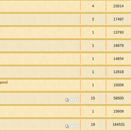
4
23014
2
17497
1
13793
1
16879
1
14654
1
12818
gend
1
15009
15
58500
1
2
1
15609
19
184531
1
2