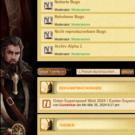
Notierte Bugs
Moderator:
Moderatoren
Behobene Bugs
Moderator:
Moderatoren
Nicht reproduzierbare Bugs
Moderator:
Moderatoren
Archiv Alpha 1
Moderator:
Moderatoren
Neues Thema erstellen
BEKANNTMACHUNGEN
Oster-Superspeed Welt 2024 / Easter-Super
von
Gundohar
am Mo Mär 25, 2024 8:17 pm
THEMEN