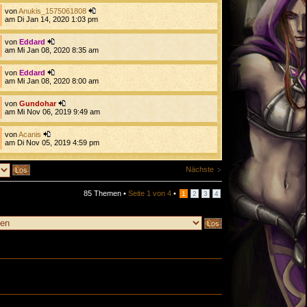
von
Anukis_1575061808
am Di Jan 14, 2020 1:03 pm
von
Eddard
am Mi Jan 08, 2020 8:35 am
von
Eddard
am Mi Jan 08, 2020 8:00 am
von
Gundohar
am Mi Nov 06, 2019 9:49 am
von
Acanis
am Di Nov 05, 2019 4:59 pm
Nächste
85 Themen •
Seite
1
von
4
•
1
2
3
4