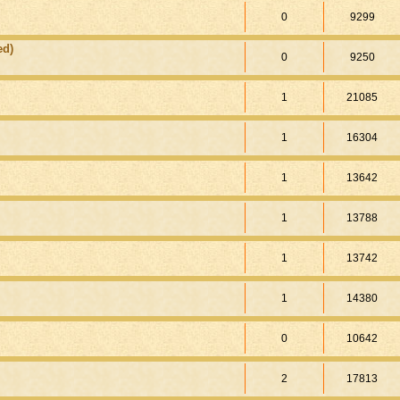
0
9299
ed)
0
9250
1
21085
1
16304
1
13642
1
13788
1
13742
1
14380
0
10642
2
17813