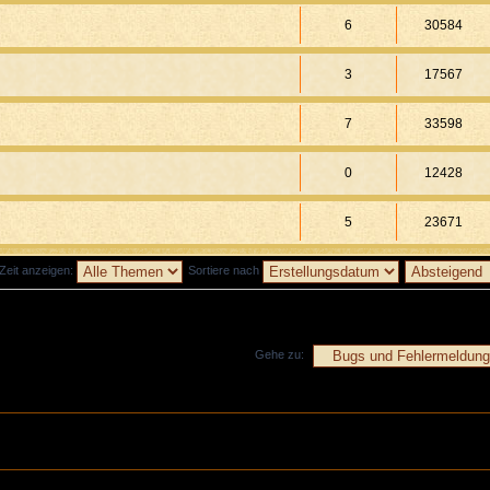
6
30584
3
17567
7
33598
0
12428
5
23671
Zeit anzeigen:
Sortiere nach
Gehe zu: