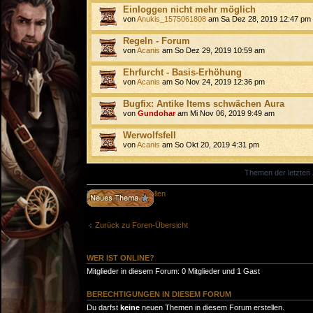
Einloggen nicht mehr möglich
von
Anukis_1575061808
am Sa Dez 28, 2019 12:47 pm
Regeln - Forum
von
Acanis
am So Dez 29, 2019 10:59 am
Ehrfurcht - Basis-Erhöhung
von
Acanis
am So Nov 24, 2019 12:36 pm
Bugfix: Antike Items schwächen Aura
von
Gundohar
am Mi Nov 06, 2019 9:49 am
Werwolfsfell
von
Acanis
am So Okt 20, 2019 4:31 pm
Themen der letzten 
Neues Thema erstellen
Zurück zu Foren-Übersicht
WER IST ONLINE?
Mitglieder in diesem Forum: 0 Mitglieder und 1 Gast
BERECHTIGUNGEN IN DIESEM FORUM
Du darfst
keine
neuen Themen in diesem Forum erstellen.