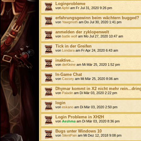
Loginprobleme
von
Apfel
am Fr Jul 31, 2020 9:26 pm
erfahrungsgewinn beim wächtern bugged?
von
Yawgmoth
am Do Jul 30, 2020 1:41 pm
anmelden der zyklopenwelt
von
battle wolf
am Mo Jul 27, 2020 10:47 am
Tick in der Greifen
von
Londara
am Fr Apr 24, 2020 6:43 am
inaktive...
von
dieKleine
am Mi Mär 25, 2020 1:52 pm
In-Game Chat
von
Cassey
am Mi Mär 25, 2020 8:06 am
Dhymar kommt in X2 nicht mehr rein...drin
von
Paladin
am Di Mär 03, 2020 2:22 pm
login
von
eskano
am Di Mär 03, 2020 2:50 pm
Login Probleme in XH2H
von
Aeshma
am Di Mär 03, 2020 8:36 pm
Bugs unter Windows 10
von
SilentPain
am Mi Dez 12, 2018 9:08 pm