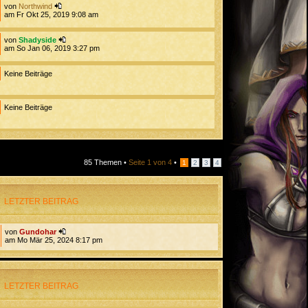
von
Northwind
am Fr Okt 25, 2019 9:08 am
von
Shadyside
am So Jan 06, 2019 3:27 pm
Keine Beiträge
Keine Beiträge
85 Themen •
Seite
1
von
4
•
1
2
3
4
LETZTER BEITRAG
von
Gundohar
am Mo Mär 25, 2024 8:17 pm
LETZTER BEITRAG