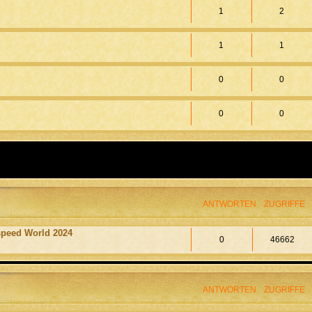
1
2
1
1
0
0
0
0
ANTWORTEN
ZUGRIFFE
speed World 2024
0
46662
ANTWORTEN
ZUGRIFFE