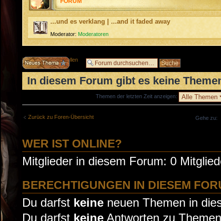
FORUM
...und es verklang | ...and it faded away
Moderator:
Moderatoren
Neues Thema erstellen
In diesem Forum gibt es keine Themen
Themen der letzten Zeit anzeigen:
Zurück zu Foren-Übersicht
Gehe zu:
WER IST ONLINE?
Mitglieder in diesem Forum: 0 Mitglie
BERECHTIGUNGEN IN DIESEM FO
Du darfst
keine
neuen Themen in dies
Du darfst
keine
Antworten zu Themen 