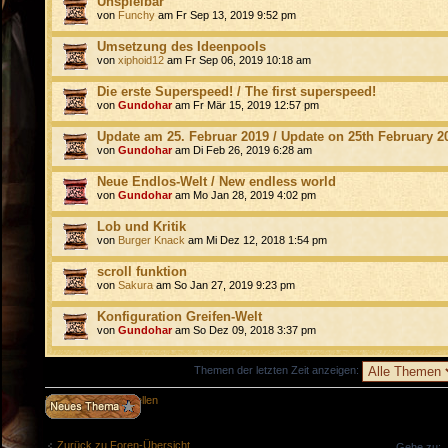
Unspielbar
von
Funchy
am Fr Sep 13, 2019 9:52 pm
Umsetzung des Ideenpools
von
xiphoid12
am Fr Sep 06, 2019 10:18 am
Die erste Superspeed! / The first superspeed!
von
Gundohar
am Fr Mär 15, 2019 12:57 pm
Update am 25. Februar 2019 / Update on 25th February 2
von
Gundohar
am Di Feb 26, 2019 6:28 am
Neue Endlos-Welt / New endless world
von
Gundohar
am Mo Jan 28, 2019 4:02 pm
Lob und Kritik
von
Burger Knack
am Mi Dez 12, 2018 1:54 pm
scroll funktion
von
Sakura
am So Jan 27, 2019 9:23 pm
Konfiguration Greifen-Welt
von
Gundohar
am So Dez 09, 2018 3:37 pm
Themen der letzten Zeit anzeigen:
Neues Thema erstellen
Zurück zu Foren-Übersicht
Gehe zu: