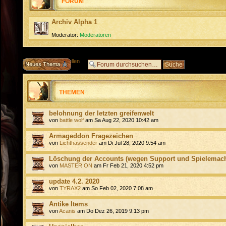
FORUM
Archiv Alpha 1
Moderator:
Moderatoren
Neues Thema erstellen
THEMEN
belohnung der letzten greifenwelt
von
battle wolf
am Sa Aug 22, 2020 10:42 am
Armageddon Fragezeichen
von
Lichthassender
am Di Jul 28, 2020 9:54 am
Löschung der Accounts (wegen Support und Spielemach
von
MASTER ON
am Fr Feb 21, 2020 4:52 pm
update 4.2. 2020
von
TYRAX2
am So Feb 02, 2020 7:08 am
Antike Items
von
Acanis
am Do Dez 26, 2019 9:13 pm