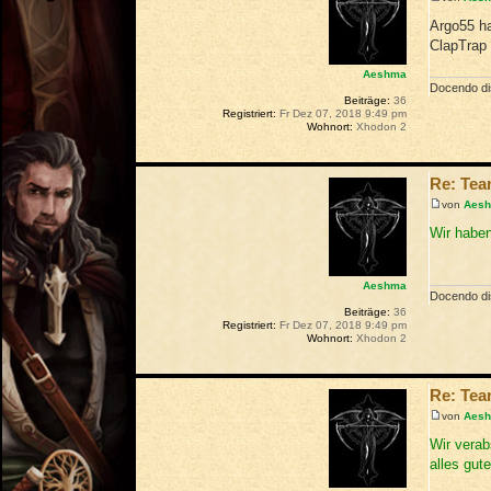
Argo55 ha
ClapTrap 
Aeshma
Docendo dis
Beiträge:
36
Registriert:
Fr Dez 07, 2018 9:49 pm
Wohnort:
Xhodon 2
Re: Te
von
Aes
Wir haben
Aeshma
Docendo dis
Beiträge:
36
Registriert:
Fr Dez 07, 2018 9:49 pm
Wohnort:
Xhodon 2
Re: Te
von
Aes
Wir verab
alles gute