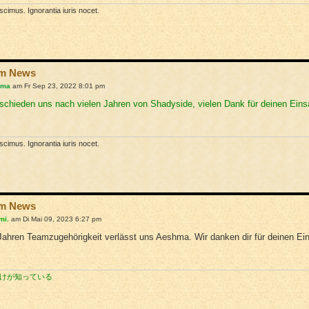
cimus. Ignorantia iuris nocet.
am News
hma
am Fr Sep 23, 2022 8:01 pm
schieden uns nach vielen Jahren von Shadyside, vielen Dank für deinen Einsa
cimus. Ignorantia iuris nocet.
am News
mi.
am Di Mai 09, 2023 6:27 pm
ahren Teamzugehörigkeit verlässt uns Aeshma. Wir danken dir für deinen Ein
けが知っている