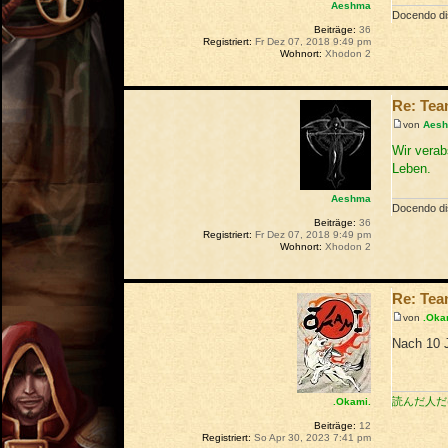
Aeshma
Docendo dis
Beiträge:
36
Registriert:
Fr Dez 07, 2018 9:49 pm
Wohnort:
Xhodon 2
Re: Te
von
Aes
Wir verab
Leben.
Aeshma
Docendo dis
Beiträge:
36
Registriert:
Fr Dez 07, 2018 9:49 pm
Wohnort:
Xhodon 2
Re: Te
von
.Oka
Nach 10 J
読んだ人だ
.Okami.
Beiträge:
12
Registriert:
So Apr 30, 2023 7:41 pm