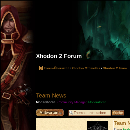
Xhodon 2 Forum
Foren-Übersicht
‹
Xhodon Offizielles
‹
Xhodon 2 Team
Team News
Moderatoren:
Community Manager
,
Moderatoren
Antwort erstellen
Team 
von
Aes