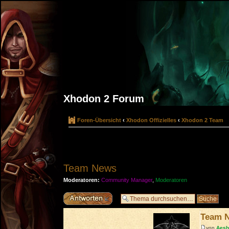
Xhodon 2 Forum
Foren-Übersicht
‹
Xhodon Offizielles
‹
Xhodon 2 Team
Team News
Moderatoren:
Community Manager
,
Moderatoren
Antwort erstellen
Team 
von
Aes