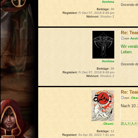
Aeshma
Docendo dis
Beiträge:
36
Registriert:
Fr Dez 07, 2018 9:49 pm
Wohnort:
Xhodon 2
Re: Te
von
Aes
Wir verab
Leben.
Aeshma
Docendo dis
Beiträge:
36
Registriert:
Fr Dez 07, 2018 9:49 pm
Wohnort:
Xhodon 2
Re: Te
von
.Oka
Nach 10 J
読んだ人だ
.Okami.
Beiträge:
12
Registriert:
So Apr 30, 2023 7:41 pm