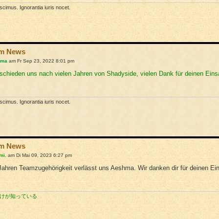
cimus. Ignorantia iuris nocet.
am News
hma
am Fr Sep 23, 2022 8:01 pm
schieden uns nach vielen Jahren von Shadyside, vielen Dank für deinen Einsa
cimus. Ignorantia iuris nocet.
am News
mi.
am Di Mai 09, 2023 6:27 pm
ahren Teamzugehörigkeit verlässt uns Aeshma. Wir danken dir für deinen Ein
けが知っている