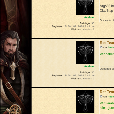
Argo55 ha
ClapTrap 
Aeshma
Docendo dis
Beiträge:
36
Registriert:
Fr Dez 07, 2018 9:49 pm
Wohnort:
Xhodon 2
Re: Te
von
Aes
Wir haben
Aeshma
Docendo dis
Beiträge:
36
Registriert:
Fr Dez 07, 2018 9:49 pm
Wohnort:
Xhodon 2
Re: Te
von
Aes
Wir verab
alles gute