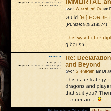
IMMORTAL an
Registriert:
So Nov 18, 2018 1:25 am
Wohnort:
Xhodon 2
von
Wizard_of_Oz
am D
Guild
[HI] HORDE
(Punkte: 928518574)
This way to the dip
giberish
Re: Declarati
SilentPain
Beiträge:
43
and Beyond
Registriert:
Sa Nov 17, 2018 3:15 pm
Wohnort:
Xhodon 2
von
SilentPain
am Di Ja
This is a strategy 
dragons and players
that suit you? The
Farmerrama.
Beiträge der letzten Zeit anzeigen: