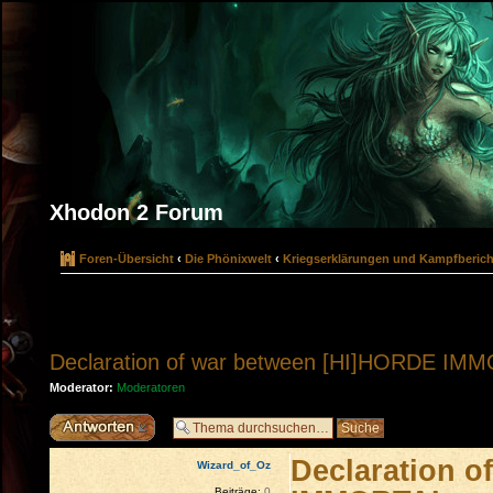
Xhodon 2 Forum
Foren-Übersicht
‹
Die Phönixwelt
‹
Kriegserklärungen und Kampfberich
Declaration of war between [HI]HORDE IM
Moderator:
Moderatoren
Antwort erstellen
Declaration o
Wizard_of_Oz
Beiträge:
0