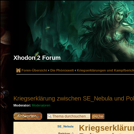
Xhodon 2 Forum
Foren-Übersicht
‹
Die Phönixwelt
‹
Kriegserklärungen und Kampfberich
Kriegserklärung zwischen SE_Nebula und Pol
Moderator:
Moderatoren
Antwort erstellen
Kriegserklär
SE_Nebula
Beiträge:
0