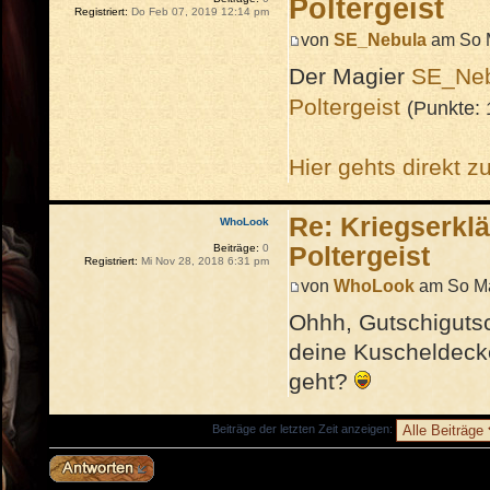
Poltergeist
Registriert:
Do Feb 07, 2019 12:14 pm
von
SE_Nebula
am So M
Der Magier
SE_Neb
Poltergeist
(Punkte:
Hier gehts direkt z
Re: Kriegserkl
WhoLook
Beiträge:
0
Poltergeist
Registriert:
Mi Nov 28, 2018 6:31 pm
von
WhoLook
am So Mä
Ohhh, Gutschigutschi
deine Kuscheldecke
geht?
Beiträge der letzten Zeit anzeigen:
Antwort erstellen