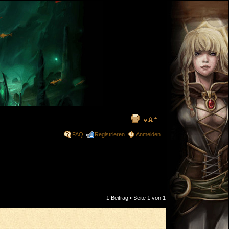
FAQ
Registrieren
Anmelden
1 Beitrag • Seite
1
von
1