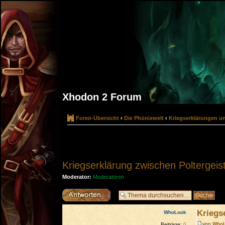
Xhodon 2 Forum
Foren-Übersicht
‹
Die Phönixwelt
‹
Kriegserklärungen u
Kriegserklärung zwischen Poltergei
Moderator:
Moderatoren
Antwort erstellen
Kriegs
WhoLook
von
Who
Beiträge:
0