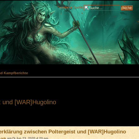
Erweiterte Suche
nd Kampfberichte
st und [WAR]Hugolino
erklärung zwischen Poltergeist und [WAR]Hugolino
Look
am Di Jun 23, 2020 4:20 pm