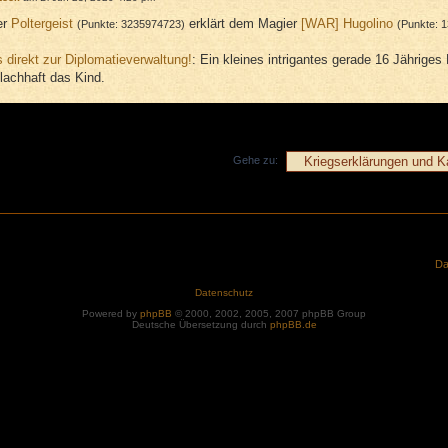
er
Poltergeist
erklärt dem Magier
[WAR]
Hugolino
(Punkte: 3235974723)
(Punkte: 
s direkt zur Diplomatieverwaltung!
: Ein kleines intrigantes gerade 16 Jähriges
lachhaft das Kind.
Gehe zu:
Da
Datenschutz
Powered by
phpBB
© 2000, 2002, 2005, 2007 phpBB Group
Deutsche Übersetzung durch
phpBB.de