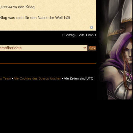
den Krieg
1393354479)
 Blag was sich für den Nabel der Welt hält.
1 Beitrag • Seite
1
von
1
s Team
•
Alle Cookies des Boards löschen
• Alle Zeiten sind UTC